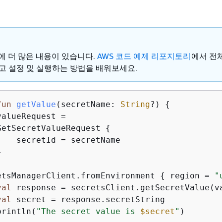
ub에 더 많은 내용이 있습니다.
AWS 코드 예제 리포지토리
에서 전
고 설정 및 실행하는 방법을 배워보세요.
fun
getValue
(secretName: 
String
?)
{
valueRequest =

GetSecretValueRequest 
{
    secretId = secretName



etsManagerClient.fromEnvironment 
{
 region = 
"
val
 response = secretsClient.getSecretValue(va
val
 secret = response.secretString

println(
"The secret value is 
$secret
"
)
