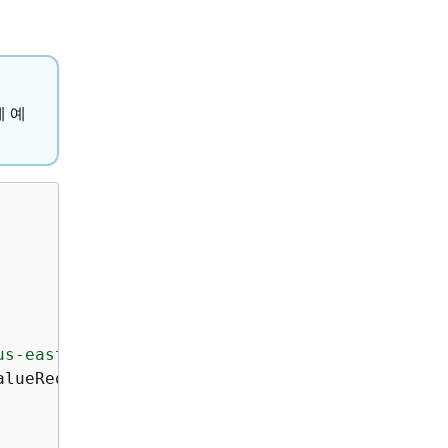
체 예
us-east-1"
 }.use 
{
 secretsClient ->

lueRequest)
