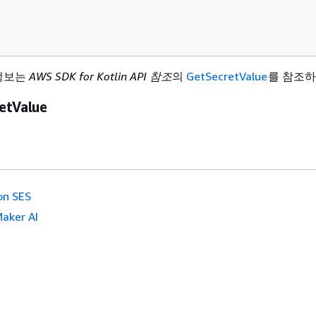
 정보는
AWS SDK for Kotlin API 참조
의
GetSecretValue
를 참조하
etValue
n SES
aker AI