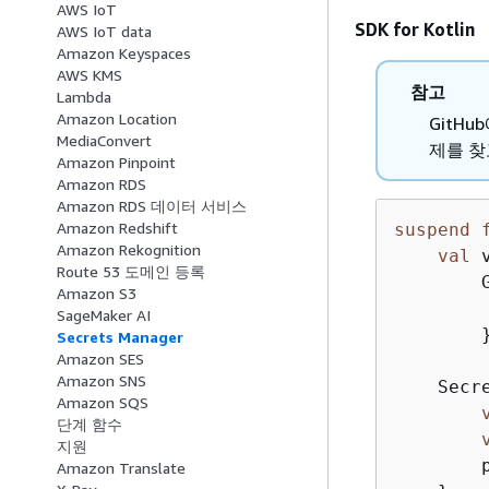
AWS IoT
SDK for Kotlin
AWS IoT data
Amazon Keyspaces
AWS KMS
참고
Lambda
Amazon Location
GitH
MediaConvert
제를 찾
Amazon Pinpoint
Amazon RDS
Amazon RDS 데이터 서비스
Amazon Redshift
suspend
Amazon Rekognition
val
 
Route 53 도메인 등록
        
Amazon S3
        
SageMaker AI
        }
Secrets Manager
Amazon SES
Amazon SNS
    Secr
Amazon SQS
단계 함수
지원
        
Amazon Translate