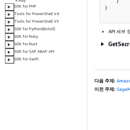
X-Ray
    }

SDK for PHP
}

Tools for PowerShell V4
Tools for PowerShell V5
SDK for Python(Boto3)
API 세부
SDK for Ruby
GetSecr
SDK for Rust
SDK for SAP ABAP API
SDK for Swift
다음 주제:
Amazo
이전 주제:
SageM