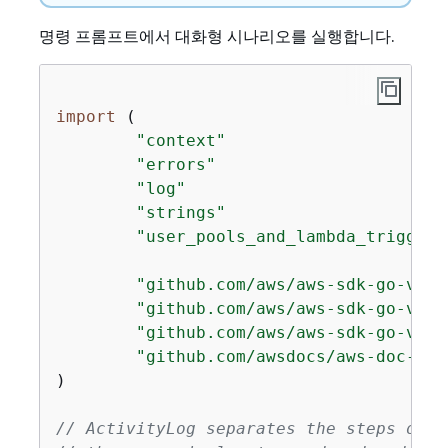
명령 프롬프트에서 대화형 시나리오를 실행합니다.
import
 (

"context"
"errors"
"log"
"strings"
"user_pools_and_lambda_triggers
"github.com/aws/aws-sdk-go-v2/a
"github.com/aws/aws-sdk-go-v2/s
"github.com/aws/aws-sdk-go-v2/s
"github.com/awsdocs/aws-doc-sdk
)

// ActivityLog separates the steps of t