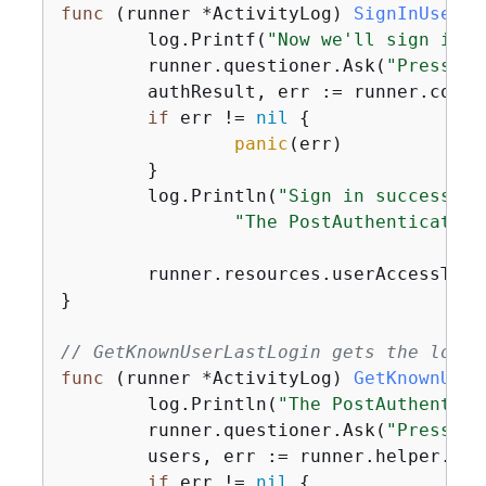
func
(runner *ActivityLog)
SignInUser
(c
	log.Printf(
"Now we'll sign in u
	runner.questioner.Ask(
"Press En
	authResult, err := runner.cognitoActor.SignIn(ctx, clientId, userName, password)

if
 err != 
nil
{
panic
(err)

	}

	log.Println(
"Sign in successful
"The PostAuthentication
	runner.resources.userAccessToke
}

// GetKnownUserLastLogin gets the login
func
(runner *ActivityLog)
GetKnownUser
	log.Println(
"The PostAuthentica
	runner.questioner.Ask(
"Press En
	users, err := runner.helper.GetKnownUsers(ctx, tableName)

if
 err != 
nil
{