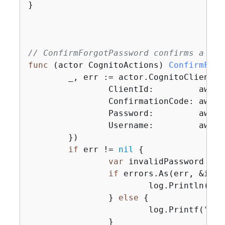
}

// ConfirmForgotPassword confirms a use
func
(actor CognitoActions)
ConfirmForg
	_, err := actor.CognitoClient.
		ClientId:         aws.String(clientId),

		ConfirmationCode: aws.String(code),

		Password:         aws.String(password),

		Username:         aws.String(userName),

	})

if
 err != 
nil
{
var
 invalidPassword *ty
if
 errors.As(err, &inva
			log.Println(*invalidPassword.Message)

		} 
else
{
			log.Printf(
"Cou
		}
