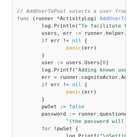
// AddUserToPool selects a user from th
func
(runner *ActivityLog)
AddUserToPoo
	log.Println(
"To facilitate this
	users, err := runner.helper.GetKnownUsers(ctx, tableName)

if
 err != 
nil
{
panic
(err)

	}

	user := users.Users[
0
]

	log.Printf(
"Adding known user %
	err = runner.cognitoActor.AdminCreateUser(ctx, userPoolId, user.UserName, user.UserEmail)

if
 err != 
nil
{
panic
(err)

	}

	pwSet := 
false
	password := runner.questioner.
"(the password will not
for
 !pwSet 
{
		log.Printf(
"\nSetting p