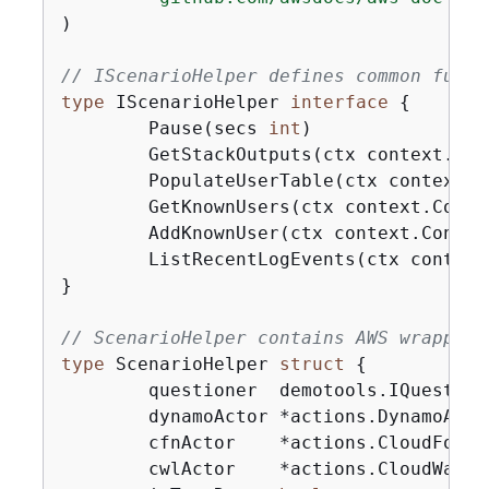
)

// IScenarioHelper defines common funct
type
 IScenarioHelper 
interface
{
	Pause(secs 
int
)

	GetStackOutputs(ctx context.Co
	PopulateUserTable(ctx context.
	GetKnownUsers(ctx context.Cont
	AddKnownUser(ctx context.Conte
	ListRecentLogEvents(ctx contex
}

// ScenarioHelper contains AWS wrapper 
type
 ScenarioHelper 
struct
{
	questioner  demotools.IQuestioner

	dynamoActor *actions.DynamoActions

	cfnActor    *actions.CloudFormationActions

	cwlActor    *actions.CloudWatchLogsActions
