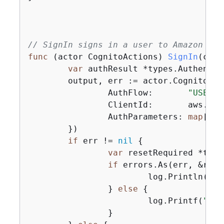
// SignIn signs in a user to Amazon Cog
func
(actor CognitoActions)
SignIn
(ctx 
var
 authResult *types.Authentic
	output, err := actor.CognitoCl
		AuthFlow:       
"USER_P
		ClientId:       aws.String(clientId),

		AuthParameters: 
map
[
str
	})

if
 err != 
nil
{
var
 resetRequired *type
if
 errors.As(err, &rese
			log.Println(*resetRequired.Message)

		} 
else
{
			log.Printf(
"Cou
		}
