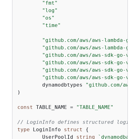
"fmt"
"log"
"os"
"time"
"github.com/aws/aws-lambda-go/e
"github.com/aws/aws-lambda-go/l
"github.com/aws/aws-sdk-go-v2/a
"github.com/aws/aws-sdk-go-v2/c
"github.com/aws/aws-sdk-go-v2/f
"github.com/aws/aws-sdk-go-v2/s
	dynamodbtypes 
"github.com/aws/a
)

const
 TABLE_NAME = 
"TABLE_NAME"
// LoginInfo defines structured login d
type
 LoginInfo 
struct
{
	UserPoolId 
string
`dynamodbav:"