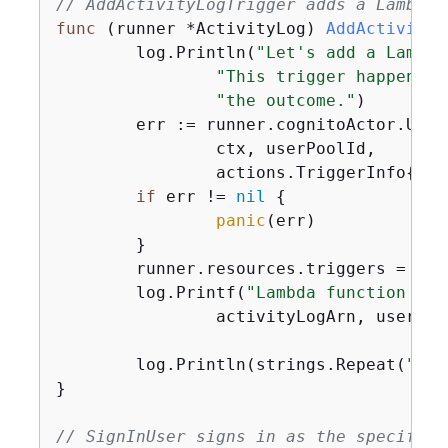
// AddActivityLogTrigger adds a Lambda 
func
(runner *ActivityLog)
AddActivityL
	log.Println(
"Let's add a Lambda
"This trigger happens a
"the outcome."
)

	err := runner.cognitoActor.UpdateTriggers(

		ctx, userPoolId,

		actions.TriggerInfo
{
Tri
if
 err != 
nil
{
panic
(err)

	}

	runner.resources.triggers = 
app
	log.Printf(
"Lambda function %v 
		activityLogArn, userPoolId)

	log.Println(strings.Repeat(
"-"
,
}

// SignInUser signs in as the specified