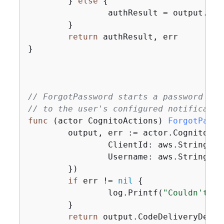
	} 
else
{
		authResult = output.AuthenticationResult

	}

return
 authResult, err

}

// ForgotPassword starts a password rec
// to the user's configured notificatio
func
(actor CognitoActions)
ForgotPassw
	output, err := actor.CognitoCl
		ClientId: aws.String(clientId),

		Username: aws.String(userName),

	})

if
 err != 
nil
{
		log.Printf(
"Couldn't st
	}

return
 output.CodeDeliveryDetail