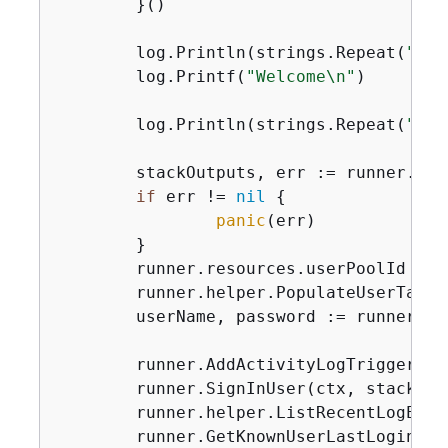
	}()

	log.Println(strings.Repeat(
"-"
,
	log.Printf(
"Welcome\n"
)

	log.Println(strings.Repeat(
"-"
,
	stackOutputs, err := runner.helper.GetStackOutputs(ctx, stackName)

if
 err != 
nil
{
panic
(err)

	}

	runner.resources.userPoolId = 
	runner.helper.PopulateUserTabl
	userName, password := runner.A
	runner.AddActivityLogTrigger(c
	runner.SignInUser(ctx, stackOut
	runner.helper.ListRecentLogEve
	runner.GetKnownUserLastLogin(c