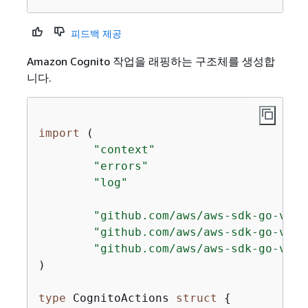
피드백 제공
Amazon Cognito 작업을 래핑하는 구조체를 생성합
니다.
import
 (

"context"
"errors"
"log"
"github.com/aws/aws-sdk-go-v2/a
"github.com/aws/aws-sdk-go-v2/s
"github.com/aws/aws-sdk-go-v2/s
)

type
 CognitoActions 
struct
{