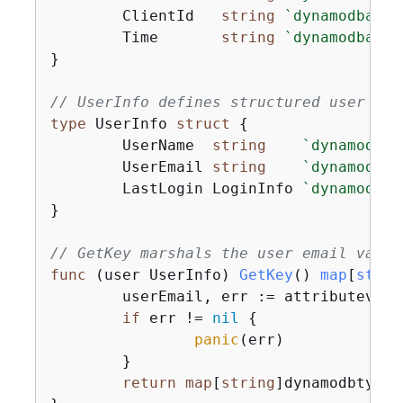
	ClientId   
string
`dynamodbav:"
	Time       
string
`dynamodbav:"
}

// UserInfo defines structured user dat
type
 UserInfo 
struct
{
	UserName  
string
`dynamodbav
	UserEmail 
string
`dynamodbav
	LastLogin LoginInfo 
`dynamodbav
}

// GetKey marshals the user email value
func
(user UserInfo)
GetKey
()
map
[
strin
	userEmail, err := attributevalue.Marshal(user.UserEmail)

if
 err != 
nil
{
panic
(err)

	}

return
map
[
string
]dynamodbtypes