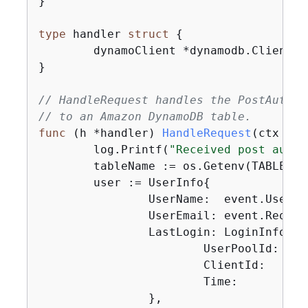
}

type
 handler 
struct
{
	dynamoClient *dynamodb.Client

}

// HandleRequest handles the PostAuthen
// to an Amazon DynamoDB table.
func
(h *handler)
HandleRequest
(ctx con
	log.Printf(
"Received post authe
	tableName := os.Getenv(TABLE_NAME)

	user := UserInfo
{
		UserName:  event.UserName,

		UserEmail: event.Reque
		LastLogin: LoginInfo
{
			UserPoolId: event.UserPoolID,

			ClientId:   event.CallerContext.ClientID,

			Time:       time.Now().Format(time.UnixDate),

		},
