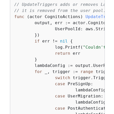
// UpdateTriggers adds or removes Lambd
// it is removed from the user pool.
func
(actor CognitoActions)
UpdateTrigg
	output, err := actor.CognitoCl
		UserPoolId: aws.String(userPoolId),

	})

if
 err != 
nil
{
		log.Printf(
"Couldn't ge
return
 err

	}

	lambdaConfig := output.UserPool.LambdaConfig

for
 _, trigger := 
range
 trigger
switch
 trigger.Trigger 
case
 PreSignUp:

			lambdaConfig.PreSignUp = trigger.HandlerArn

case
 UserMigration:

			lambdaConfig.UserMigration = trigger.HandlerArn

case
 PostAuthentication: