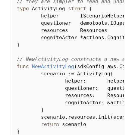
// they are simpler to read and underst
type
 ActivityLog 
struct
{
	helper       IScenarioHelper

	questioner   demotools.IQuestioner

	resources    Resources

	cognitoActor *actions.CognitoActions

}

// NewActivityLog constructs a new acti
func
NewActivityLog
(sdkConfig aws.Confi
	scenario := ActivityLog
{
		helper:       helper,

		questioner:   questioner,

		resources:    Resources
		cognitoActor: &actions
	}

	scenario.resources.init(scenario.cognitoActor, questioner)

return
 scenario

}
