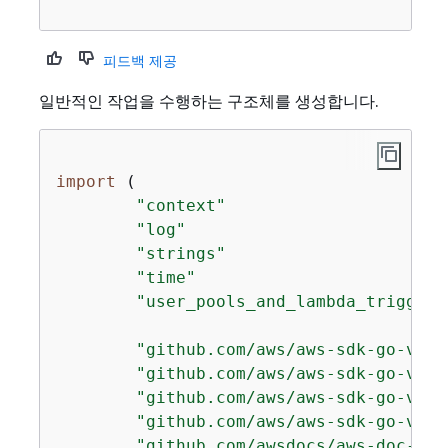
피드백 제공
일반적인 작업을 수행하는 구조체를 생성합니다.
import
 (

"context"
"log"
"strings"
"time"
"user_pools_and_lambda_triggers
"github.com/aws/aws-sdk-go-v2/a
"github.com/aws/aws-sdk-go-v2/s
"github.com/aws/aws-sdk-go-v2/s
"github.com/aws/aws-sdk-go-v2/s
"github.com/awsdocs/aws-doc-sdk