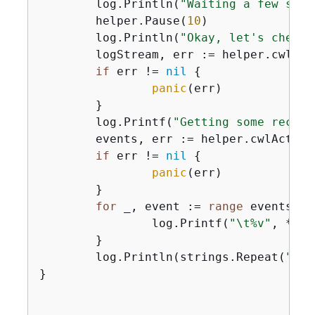
	log.Println(
"Waiting a few seco
	helper.Pause(
10
)

	log.Println(
"Okay, let's check 
	logStream, err := helper.cwlActor.GetLatestLogStream(ctx, functionName)

if
 err != 
nil
{
panic
(err)

	}

	log.Printf(
"Getting some recent
	events, err := helper.cwlActor
if
 err != 
nil
{
panic
(err)

	}

for
 _, event := 
range
 events 
{
		log.Printf(
"\t%v"
, *eve
	}

	log.Println(strings.Repeat(
"-"
,
}
