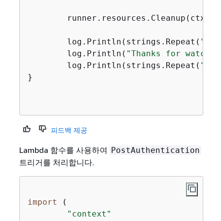
	runner.resources.Cleanup(ctx)

	log.Println(strings.Repeat(
"-"
,
	log.Println(
"Thanks for watchin
	log.Println(strings.Repeat(
"-"
,
}

피드백 제공
Lambda 함수를 사용하여
PostAuthentication
트리거를 처리합니다.
import
 (

"context"