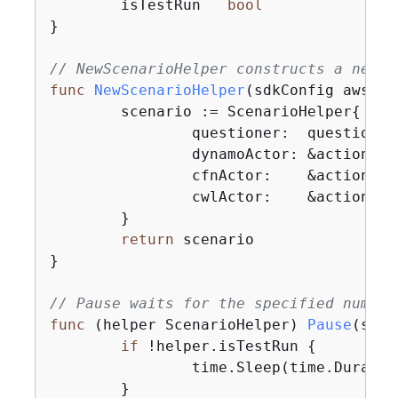
	isTestRun   
bool
}

// NewScenarioHelper constructs a new s
func
NewScenarioHelper
(sdkConfig aws.Co
	scenario := ScenarioHelper
{
		questioner:  questioner,

		dynamoActor: &actions.
		cfnActor:    &actions.
		cwlActor:    &actions.
	}

return
 scenario

}

// Pause waits for the specified number
func
(helper ScenarioHelper)
Pause
(secs
if
 !helper.isTestRun 
{
		time.Sleep(time.Duration(secs) * time.Second)

	}
