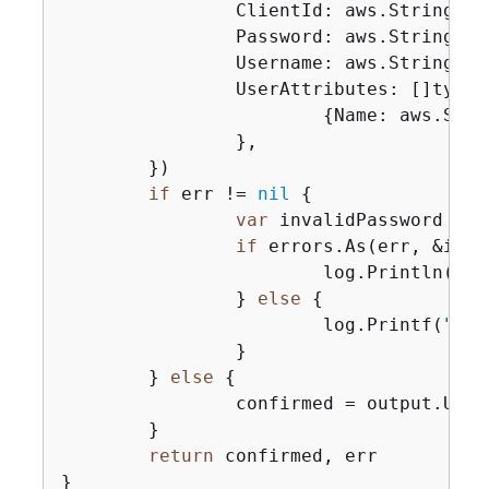
		ClientId: aws.String(clientId),

		Password: aws.String(password),

		Username: aws.String(userName),

		UserAttributes: []type
{
Name: aws.Stri
		},

	})

if
 err != 
nil
{
var
 invalidPassword *ty
if
 errors.As(err, &inva
			log.Println(*invalidPassword.Message)

		} 
else
{
			log.Printf(
"Cou
		}

	} 
else
{
		confirmed = output.UserConfirmed

	}

return
 confirmed, err

}
