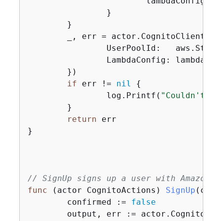
			lambdaConfig.PostAuthentication = trigger.HandlerArn

		}

	}

	_, err = actor.CognitoClient.U
		UserPoolId:   aws.String(userPoolId),

		LambdaConfig: lambdaConfig,

	})

if
 err != 
nil
{
		log.Printf(
"Couldn't up
	}

return
 err

}

// SignUp signs up a user with Amazon C
func
(actor CognitoActions)
SignUp
(ctx 
	confirmed := 
false
	output, err := actor.CognitoCl