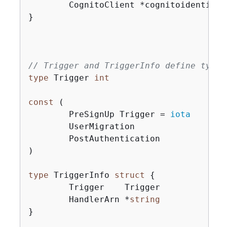
	CognitoClient *cognitoidentityprovider.Client

}

// Trigger and TriggerInfo define typed
type
 Trigger 
int
const
 (

	PreSignUp Trigger = 
iota
	UserMigration

	PostAuthentication

)

type
 TriggerInfo 
struct
{
	Trigger    Trigger

	HandlerArn *
string
}
