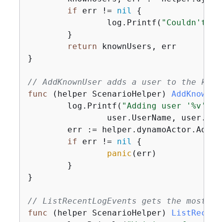
if
 err != 
nil
{
		log.Printf(
"Couldn't ge
	}

return
 knownUsers, err

}

// AddKnownUser adds a user to the know
func
(helper ScenarioHelper)
AddKnownUs
	log.Printf(
"Adding user '%v' wi
		user.UserName, user.UserEmail)

	err := helper.dynamoActor.AddUser(ctx, tableName, user)

if
 err != 
nil
{
panic
(err)

	}

}

// ListRecentLogEvents gets the most re
func
(helper ScenarioHelper)
ListRecent