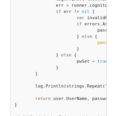
		err = runner.cognitoActor.AdminSetUserPassword(ctx, userPoolId, user.UserName, password)

if
 err != 
nil
{
var
 invalidPass
if
 errors.As(er
				pas
			} 
else
{
panic
(e
			}

		} 
else
{
			pwSet = 
true
		}

	}

	log.Println(strings.Repeat(
"-"
,
return
 user.UserName, password

}
