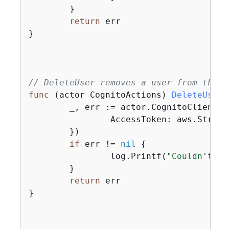
	}

return
 err

}

// DeleteUser removes a user from the u
func
(actor CognitoActions)
DeleteUser
(
	_, err := actor.CognitoClient.
		AccessToken: aws.String(userAccessToken),

	})

if
 err != 
nil
{
		log.Printf(
"Couldn't de
	}

return
 err

}
