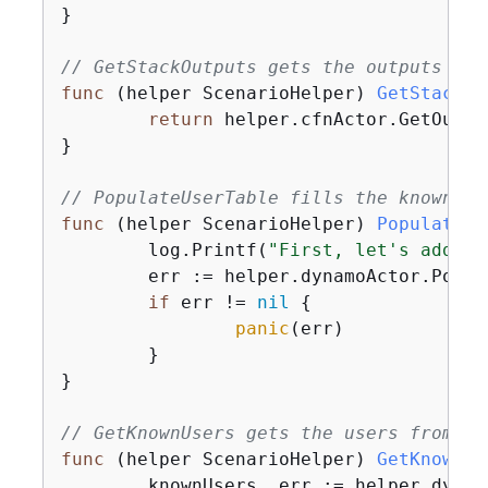
}

// GetStackOutputs gets the outputs fro
func
(helper ScenarioHelper)
GetStackOu
return
 helper.cfnActor.GetOutpu
}

// PopulateUserTable fills the known us
func
(helper ScenarioHelper)
PopulateUs
	log.Printf(
"First, let's add so
	err := helper.dynamoActor.PopulateTable(ctx, tableName)

if
 err != 
nil
{
panic
(err)

	}

}

// GetKnownUsers gets the users from th
func
(helper ScenarioHelper)
GetKnownUs
	knownUsers, err := helper.dynamoActor.Scan(ctx, tableName)
