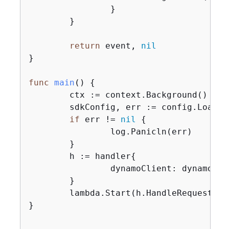
		}

	}

return
 event, 
nil
}

func
main
()
{
	ctx := context.Background()

	sdkConfig, err := config.LoadDefaultConfig(ctx)

if
 err != 
nil
{
		log.Panicln(err)

	}

	h := handler
{
		dynamoClient: dynamodb.NewFromConfig(sdkConfig),

	}

	lambda.Start(h.HandleRequest)

}
