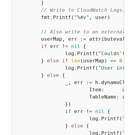
	}

// Write to CloudWatch Logs.
	fmt.Printf(
"%#v"
, user)

// Also write to an external sy
	userMap, err := attributevalue.MarshalMap(user)

if
 err != 
nil
{
		log.Printf(
"Couldn't ma
	} 
else
if
len
(userMap) == 
0
{
		log.Printf(
"User info m
	} 
else
{
		_, err := h.dynamoCli
			Item:      userMap,

			TableName: aws.String(tableName),

		})

if
 err != 
nil
{
			log.Printf(
"Cou
		} 
else
{
			log.Printf(
"Wro