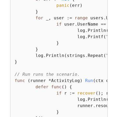
panic
(err)

	}

for
 _, user := 
range
 users.User
if
 user.UserName == use
			log.Println(
"Th
			log.Printf(
"\t%
		}

	}

	log.Println(strings.Repeat(
"-"
,
}

// Run runs the scenario.
func
(runner *ActivityLog)
Run
(ctx cont
defer
func
()
{
if
 r := 
recover
(); r !=
			log.Println(
"So
			runner.resources.Cleanup(ctx)

		}
