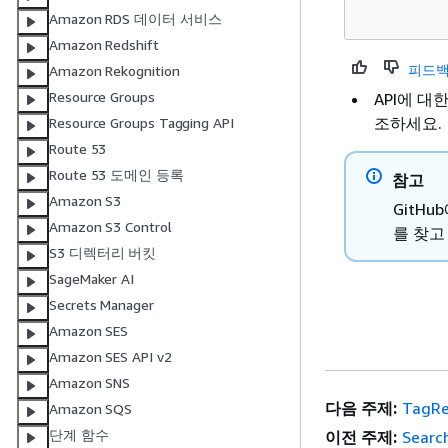
Amazon RDS 데이터 서비스
Amazon Redshift
피드백
Amazon Rekognition
Resource Groups
API에 대
조하세요.
Resource Groups Tagging API
Route 53
Route 53 도메인 등록
참고
Amazon S3
GitH
Amazon S3 Control
를 찾고
S3 디렉터리 버킷
SageMaker AI
Secrets Manager
Amazon SES
Amazon SES API v2
Amazon SNS
다음 주제:
TagRe
Amazon SQS
단계 함수
이전 주제:
Searc