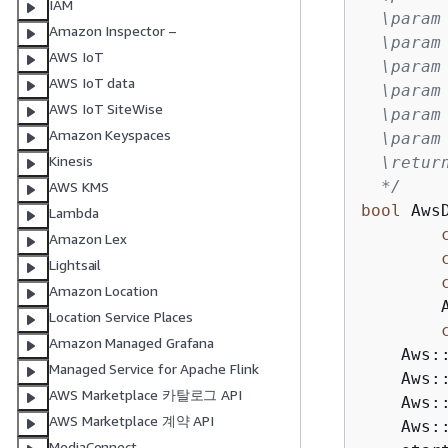
IAM
  \param
Amazon Inspector –
  \param
AWS IoT
  \param
AWS IoT data
  \param
AWS IoT SiteWise
  \param
Amazon Keyspaces
  \param
Kinesis
  \retur
  */
AWS KMS
bool
 Aws
Lambda
Amazon Lex
Lightsail
Amazon Location
        
Location Service Places
Amazon Managed Grafana
    Aws:
Managed Service for Apache Flink
    Aws:
AWS Marketplace 카탈로그 API
    Aws:
AWS Marketplace 계약 API
    Aws:
MediaConnect