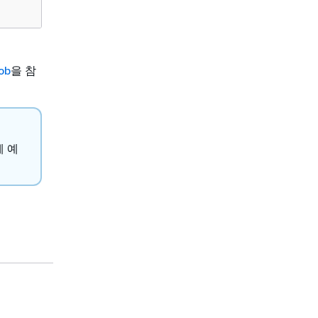
ob
을 참
체 예