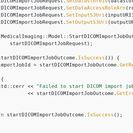
tDICOMImportJobRequest.
SetDatastoreId
(dataStor
tDICOMImportJobRequest.
SetDataAccessRoleArn
(r
tDICOMImportJobRequest.
SetInputS3Uri
(inputURI)
tDICOMImportJobRequest.
SetOutputS3Uri
(outputUR
:MedicalImaging::Model::StartDICOMImportJobOu
    startDICOMImportJobRequest);

startDICOMImportJobOutcome.
IsSuccess
()) 
{
importJobId = startDICOMImportJobOutcome.
GetR
{
std::cerr << 
"Failed to start DICOM import jo
          << startDICOMImportJobOutcome.
GetEr
rn
 startDICOMImportJobOutcome.
IsSuccess
();
