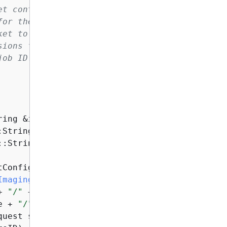
t containing the DICOM files.

or the output.

et to store the output.

ions for the import.

ob ID.

ring &inputBucketName,

:String &outputBucketName,

::String &roleArn,

tConfig) 
{
ImagingClient
(clientConfig)
;

+ 
"/"
 + inputDirectory + 
"/"
;

e + 
"/"
 + outputDirectory + 
"/"
;

uest startDICOMImportJobRequest;
