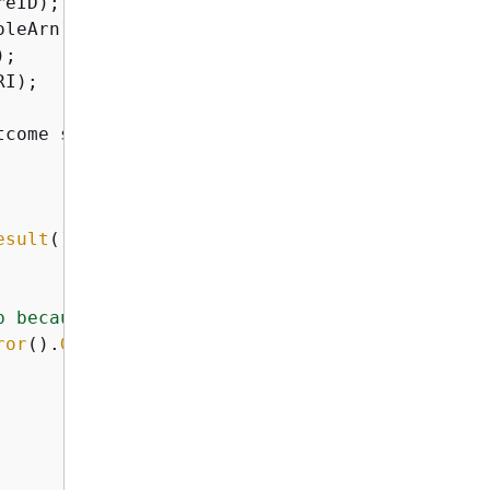
eID);

oleArn);

;

I);

tcome startDICOMImportJobOutcome = medicalIma
esult
().
GetJobId
();

b because "
ror
().
GetMessage
() << std::endl;
