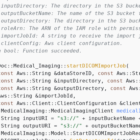
 inputDirectory: The directory in the S3 bucke
 outputBucketName: The name of the S3 bucket f
 outputDirectory: The directory in the S3 buck
 roleArn: The ARN of the IAM role with permiss
 importJobId: A string to receive the import j
 clientConfig: Aws client configuration.

n bool: Function succeeded.

Doc::Medical_Imaging::
startDICOMImportJob
(

const
 Aws::String &dataStoreID, 
const
 Aws::St
const
 Aws::String &inputDirectory, 
const
 Aws:
const
 Aws::String &outputDirectory, 
const
 Aws
Aws::String &importJobId,

const
 Aws::Client::ClientConfiguration &clien
:
MedicalImaging::MedicalImagingClient 
medical
:String inputURI = 
"s3://"
 + inputBucketName 
:String outputURI = 
"s3://"
 + outputBucketNam
:MedicalImaging::Model::StartDICOMImportJobReq