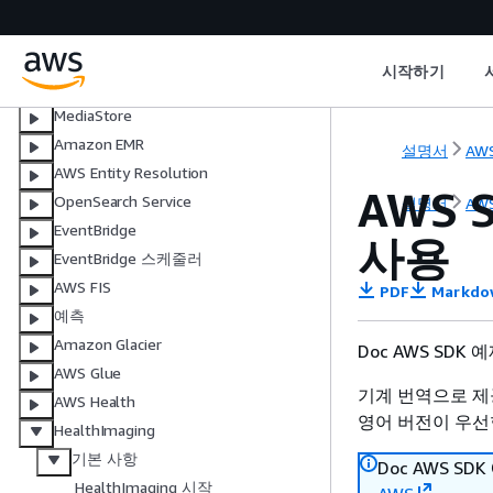
Elastic Beanstalk
Elastic Load Balancing - 버전 1
Elastic Load Balancing - 버전 2
시작하기
ElastiCache
MediaStore
Amazon EMR
설명서
AWS
AWS Entity Resolution
AWS 
OpenSearch Service
설명서
AWS
EventBridge
사용
EventBridge 스케줄러
AWS FIS
PDF
Markdo
예측
Amazon Glacier
Doc AWS SDK
AWS Glue
기계 번역으로 제
AWS Health
영어 버전이 우선
HealthImaging
기본 사항
Doc AWS S
HealthImaging 시작