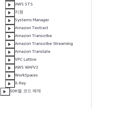
AWS STS
지원
Systems Manager
Amazon Textract
Amazon Transcribe
Amazon Transcribe Streaming
Amazon Translate
VPC Lattice
AWS WAFV2
WorkSpaces
X-Ray
SDK별 코드 예제
시작하기
서비스 가이드