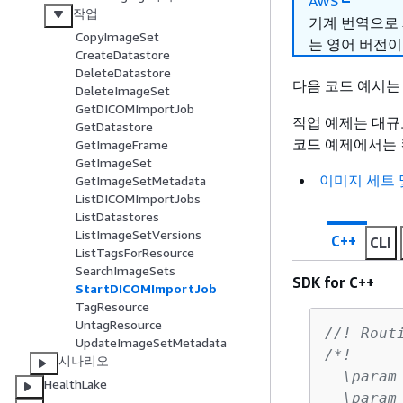
AWS
작업
기계 번역으로
CopyImageSet
는 영어 버전이
CreateDatastore
DeleteDatastore
다음 코드 예시
DeleteImageSet
GetDICOMImportJob
작업 예제는 대규
GetDatastore
코드 예제에서는 
GetImageFrame
GetImageSet
이미지 세트 
GetImageSetMetadata
ListDICOMImportJobs
ListDatastores
ListImageSetVersions
C++
CLI
ListTagsForResource
SearchImageSets
SDK for C++
StartDICOMImportJob
TagResource
UntagResource
//! Rout
UpdateImageSetMetadata
/*!

시나리오
  \param
HealthLake
  \param