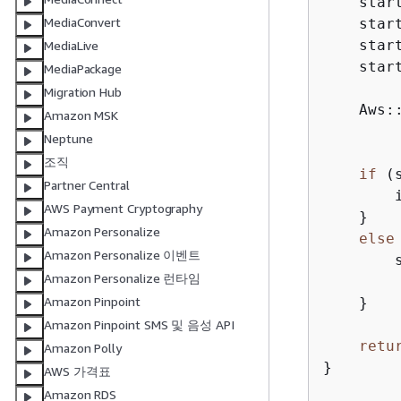
    star
MediaConvert
    star
    star
MediaLive
    star
MediaPackage
Migration Hub
    Aws:
Amazon MSK
        
Neptune
조직
if
 (
Partner Central
        
AWS Payment Cryptography
    }

Amazon Personalize
else
Amazon Personalize 이벤트
        
Amazon Personalize 런타임
        
Amazon Pinpoint
    }

Amazon Pinpoint SMS 및 음성 API
retu
Amazon Polly
}

AWS 가격표
Amazon RDS