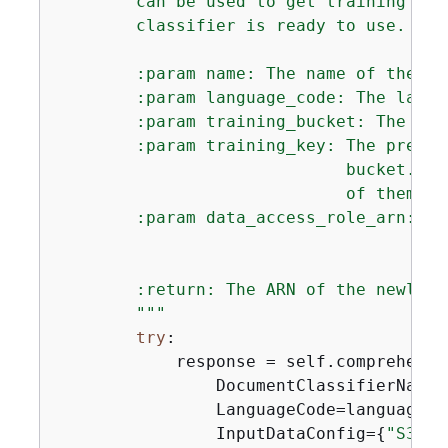
        can be used to get training sta
        classifier is ready to use.

        :param name: The name of the cla
        :param language_code: The langu
        :param training_bucket: The Ama
        :param training_key: The prefix
                             bucket. If
                             of them are
        :param data_access_role_arn: Th
                                     gr
                                     tr
        :return: The ARN of the newly c
        """
try
:

            response = self.comprehend_
                DocumentClassifierName=n
                LanguageCode=language_co
                InputDataConfig=
{
"S3Uri