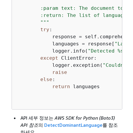
        :param text: The document to ins
        :return: The list of languages 
        """
try
:

            response = self.comprehend_
            languages = response[
"Langu
            logger.info(
"Detected %s la
except
 ClientError:

            logger.exception(
"Couldn't 
raise
else
:

return
 languages

API 세부 정보는
AWS SDK for Python (Boto3)
API 참조
의
DetectDominantLanguage
를 참조
하세요.