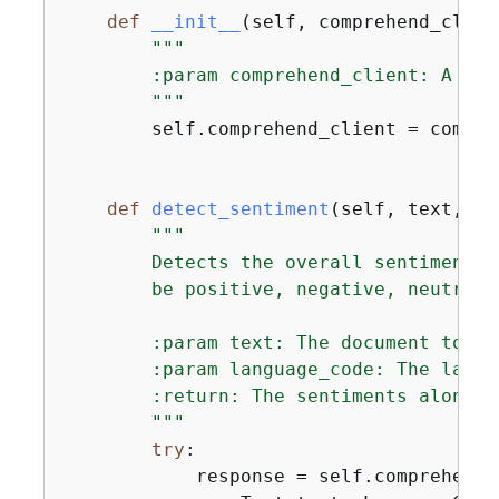
def
__init__
(
self, comprehend_clien
"""

        :param comprehend_client: A Bot
        """
        self.comprehend_client = compreh
def
detect_sentiment
(
self, text, la
"""

        Detects the overall sentiment e
        be positive, negative, neutral,
        :param text: The document to ins
        :param language_code: The langu
        :return: The sentiments along w
        """
try
:

            response = self.comprehend_