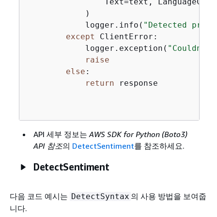
                Text=text, LanguageCode
            )

            logger.info(
"Detected prima
except
 ClientError:

            logger.exception(
"Couldn't 
raise
else
:

return
 response

API 세부 정보는
AWS SDK for Python (Boto3)
API 참조
의
DetectSentiment
를 참조하세요.
DetectSentiment
다음 코드 예시는
의 사용 방법을 보여줍
DetectSyntax
니다.