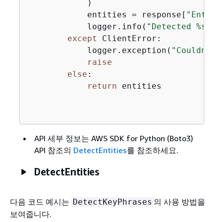
            )

            entities = response[
"Entiti
            logger.info(
"Detected %s en
except
 ClientError:

            logger.exception(
"Couldn't 
raise
else
:

return
 entities

API 세부 정보는
AWS SDK for Python (Boto3)
API 참조의
DetectEntities
를 참조하세요.
DetectEntities
다음 코드 예시는
의 사용 방법을
DetectKeyPhrases
보여줍니다.