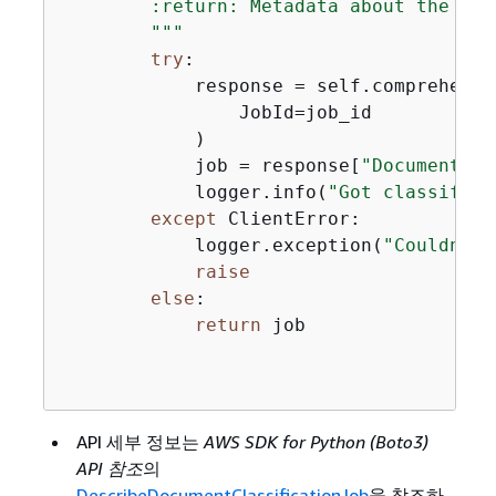
        :return: Metadata about the job.
        """
try
:

            response = self.comprehend_
                JobId=job_id

            )

            job = response[
"DocumentCla
            logger.info(
"Got classifica
except
 ClientError:

            logger.exception(
"Couldn't 
raise
else
:

return
 job

API 세부 정보는
AWS SDK for Python (Boto3)
API 참조
의
DescribeDocumentClassificationJob
을 참조하