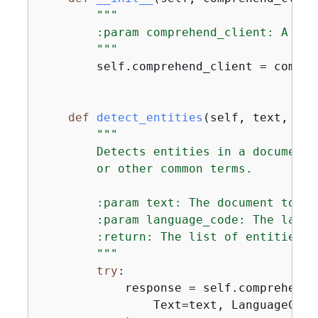
"""

        :param comprehend_client: A Bot
        """
        self.comprehend_client = compreh
def
detect_entities
(
self, text, lan
"""

        Detects entities in a document.
        or other common terms.

        :param text: The document to ins
        :param language_code: The langu
        :return: The list of entities a
        """
try
:

            response = self.comprehend_
                Text=text, LanguageCode