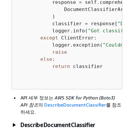
            response = self.comprehend_
                DocumentClassifierArn=s
            )

            classifier = response[
"Docu
            logger.info(
"Got classifier
except
 ClientError:

            logger.exception(
"Couldn't 
raise
else
:

return
 classifier

API 세부 정보는
AWS SDK for Python (Boto3)
API 참조
의
DescribeDocumentClassifier
를 참조
하세요.
DescribeDocumentClassifier