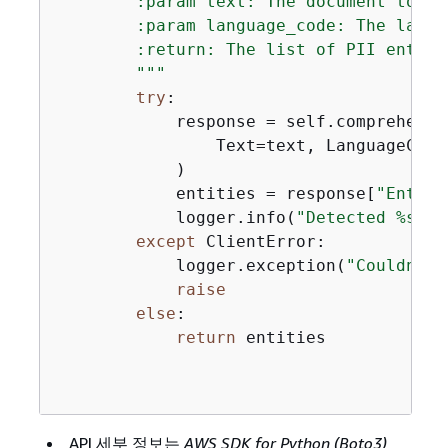
        :param text: The document to ins
        :param language_code: The langu
        :return: The list of PII entiti
        """
try
:

            response = self.comprehend_
                Text=text, LanguageCode
            )

            entities = response[
"Entiti
            logger.info(
"Detected %s PI
except
 ClientError:

            logger.exception(
"Couldn't 
raise
else
:

return
 entities

API 세부 정보는
AWS SDK for Python (Boto3)