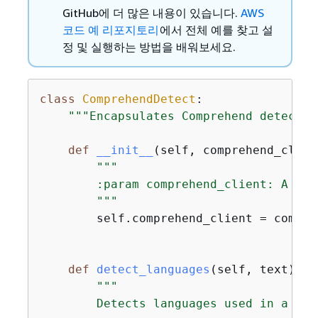
GitHub에 더 많은 내용이 있습니다.
AWS
코드 예 리포지토리
에서 전체 예를 찾고 설
정 및 실행하는 방법을 배워보세요.
class
ComprehendDetect
:
"""Encapsulates Comprehend detectio
def
__init__
(
self, comprehend_clien
"""

        :param comprehend_client: A Bot
        """
        self.comprehend_client = compreh
def
detect_languages
(
self, text
):
"""

        Detects languages used in a docu