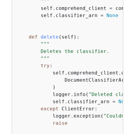
        """
        self.comprehend_client = compreh
        self.classifier_arn = 
None
def
delete
(
self
):
"""

        Deletes the classifier.

        """
try
:

            self.comprehend_client.dele
                DocumentClassifierArn=s
            )

            logger.info(
"Deleted classi
            self.classifier_arn = 
None
except
 ClientError:

            logger.exception(
"Couldn't 
raise