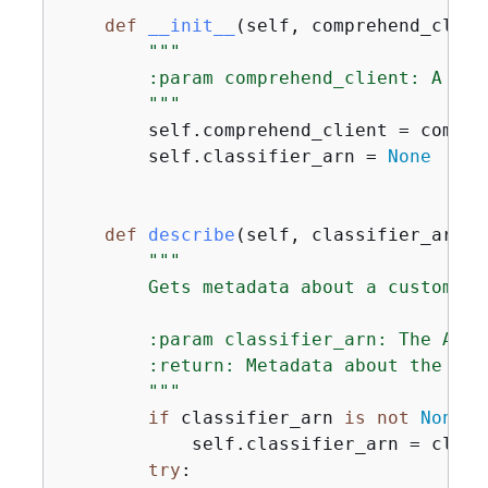
def
__init__
(
self, comprehend_clien
"""

        :param comprehend_client: A Bot
        """
        self.comprehend_client = compreh
        self.classifier_arn = 
None
def
describe
(
self, classifier_arn=
N
"""

        Gets metadata about a custom cl
        :param classifier_arn: The ARN 
        :return: Metadata about the clas
        """
if
 classifier_arn 
is
not
None
:

            self.classifier_arn = classi
try
:
