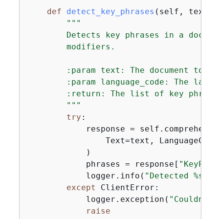
def
detect_key_phrases
(
self, text, 
"""

        Detects key phrases in a docume
        modifiers.

        :param text: The document to ins
        :param language_code: The langu
        :return: The list of key phrase
        """
try
:

            response = self.comprehend_
                Text=text, LanguageCode
            )

            phrases = response[
"KeyPhra
            logger.info(
"Detected %s ph
except
 ClientError:

            logger.exception(
"Couldn't 
raise