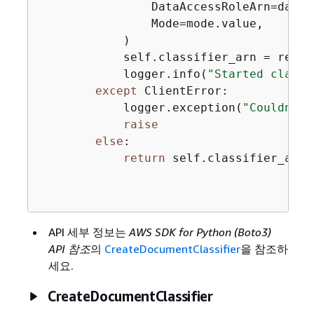
                DataAccessRoleArn=data_
                Mode=mode.value,

            )

            self.classifier_arn = respo
            logger.info(
"Started classi
except
 ClientError:

            logger.exception(
"Couldn't 
raise
else
:

return
 self.classifier_arn

API 세부 정보는
AWS SDK for Python (Boto3)
API 참조
의
CreateDocumentClassifier
을 참조하
세요.
CreateDocumentClassifier