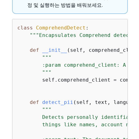
정 및 실행하는 방법을 배워보세요.
class
ComprehendDetect
:
"""Encapsulates Comprehend detectio
def
__init__
(
self, comprehend_clien
"""

        :param comprehend_client: A Bot
        """
        self.comprehend_client = compreh
def
detect_pii
(
self, text, language
"""

        Detects personally identifiable
        things like names, account numb