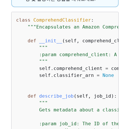
class
ComprehendClassifier
:
"""Encapsulates an Amazon Comprehen
def
__init__
(
self, comprehend_clien
"""

        :param comprehend_client: A Bot
        """
        self.comprehend_client = compreh
        self.classifier_arn = 
None
def
describe_job
(
self, job_id
):
"""

        Gets metadata about a classifica
        :param job_id: The ID of the jo