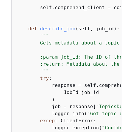
        """
        self.comprehend_client = compreh
def
describe_job
(
self, job_id
):
"""

        Gets metadata about a topic mode
        :param job_id: The ID of the jo
        :return: Metadata about the job.
        """
try
:

            response = self.comprehend_
                JobId=job_id

            )

            job = response[
"TopicsDetec
            logger.info(
"Got topic dete
except
 ClientError:

            logger.exception(
"Couldn't 