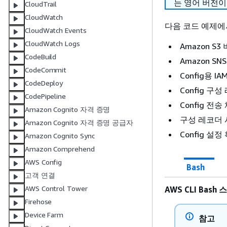
는 영어 버전이
CloudTrail
CloudWatch
다음 코드 예제에
CloudWatch Events
CloudWatch Logs
Amazon S3
CodeBuild
Amazon SN
CodeCommit
Config용 I
CodeDeploy
Config 구
CodePipeline
Config 전
Amazon Cognito 자격 증명
구성 레코더
Amazon Cognito 자격 증명 공급자
Config 설정
Amazon Cognito Sync
Amazon Comprehend
AWS Config
Bash
고객 연결
AWS Control Tower
AWS CLI Bas
Firehose
Device Farm
참고