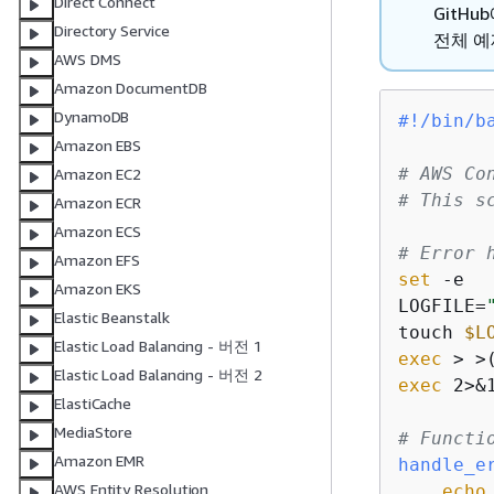
Direct Connect
GitH
Directory Service
전체 예
AWS DMS
Amazon DocumentDB
DynamoDB
#!/bin/b
Amazon EBS
# AWS Co
Amazon EC2
# This s
Amazon ECR
Amazon ECS
# Error 
Amazon EFS
set
 -e

Amazon EKS
LOGFILE=
Elastic Beanstalk
touch 
$L
Elastic Load Balancing - 버전 1
exec
 > >
Elastic Load Balancing - 버전 2
exec
 2>&1
ElastiCache
MediaStore
# Functi
Amazon EMR
handle_e
AWS Entity Resolution
echo