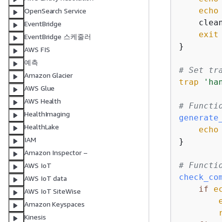
echo
OpenSearch Service
    clean
EventBridge
exit
 
EventBridge 스케줄러
}

AWS FIS
예측
# Set tr
Amazon Glacier
trap
'ha
AWS Glue
AWS Health
# Functi
HealthImaging
generate
HealthLake
echo
IAM
}

Amazon Inspector –
# Functi
AWS IoT
check_co
AWS IoT data
if
e
AWS IoT SiteWise
Amazon Keyspaces
Kinesis