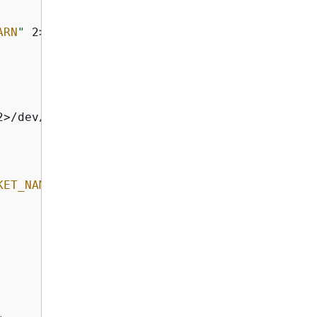
ARN
"
 2>/dev/null || 
true
2>/dev/null || 
true
KET_NAME
"
 2>/dev/null || 
true