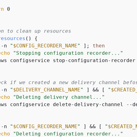
rn
 0

on to clean up resources
resources
() 
{
 -n 
"
$CONFIG_RECORDER_NAME
"
 ]; 
then
echo
"Stopping configuration recorder..."
aws configservice stop-configuration-recorder
eck if we created a new delivery channel befo
 -n 
"
$DELIVERY_CHANNEL_NAME
"
 ] && [ 
"
$CREATED
echo
"Deleting delivery channel..."
aws configservice delete-delivery-channel --d
 -n 
"
$CONFIG_RECORDER_NAME
"
 ] && [ 
"
$CREATED_
echo
"Deleting configuration recorder..."