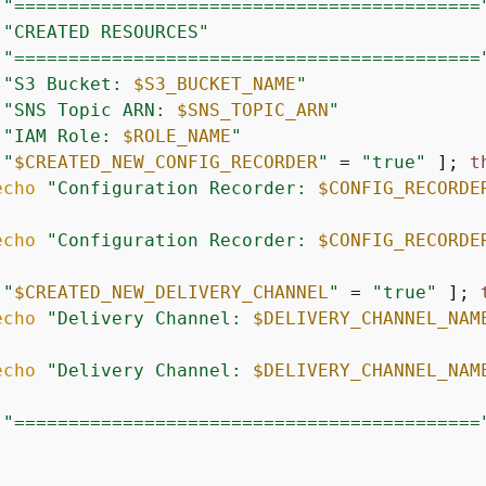
"===========================================
"CREATED RESOURCES"
"===========================================
"S3 Bucket: 
$S3_BUCKET_NAME
"
"SNS Topic ARN: 
$SNS_TOPIC_ARN
"
"IAM Role: 
$ROLE_NAME
"
 
"
$CREATED_NEW_CONFIG_RECORDER
"
 = 
"true"
 ]; 
t
echo
"Configuration Recorder: 
$CONFIG_RECORDE
echo
"Configuration Recorder: 
$CONFIG_RECORDE
 
"
$CREATED_NEW_DELIVERY_CHANNEL
"
 = 
"true"
 ]; 
echo
"Delivery Channel: 
$DELIVERY_CHANNEL_NAM
echo
"Delivery Channel: 
$DELIVERY_CHANNEL_NAM
"===========================================