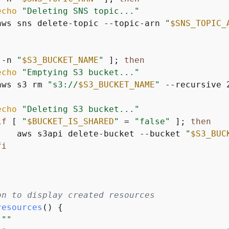
echo
"Deleting SNS topic..."
aws sns delete-topic --topic-arn 
"
$SNS_TOPIC_
 -n 
"
$S3_BUCKET_NAME
"
 ]; 
then
echo
"Emptying S3 bucket..."
aws s3 rm 
"s3://
$S3_BUCKET_NAME
"
 --recursive 
echo
"Deleting S3 bucket..."
if
 [ 
"
$BUCKET_IS_SHARED
"
 = 
"false"
 ]; 
then
    aws s3api delete-bucket --bucket 
"
$S3_BUC
fi
on to display created resources
resources
() 
{
""