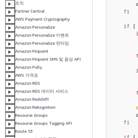
조직
        
Partner Central
fi
AWS Payment Cryptography
if
 [
Amazon Personalize
Amazon Personalize 이벤트
Amazon Personalize 런타임
        
Amazon Pinpoint
Amazon Pinpoint SMS 및 음성 API
Amazon Polly
AWS 가격표
Amazon RDS
        
Amazon RDS 데이터 서비스
Amazon Redshift
Amazon Rekognition
        
Resource Groups
fi
Resource Groups Tagging API
Route 53
if
 [