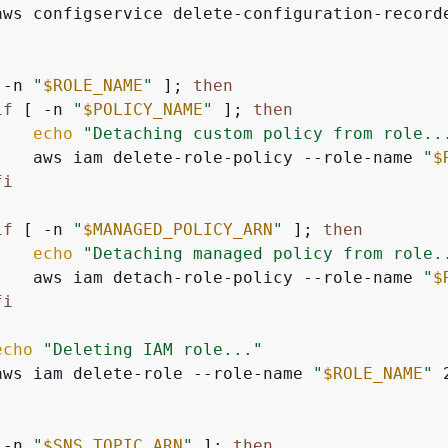
aws configservice delete-configuration-record
 -n 
"
$ROLE_NAME
"
 ]; 
then
if
 [ -n 
"
$POLICY_NAME
"
 ]; 
then
echo
"Detaching custom policy from role..
    aws iam delete-role-policy --role-name 
"
$
fi
if
 [ -n 
"
$MANAGED_POLICY_ARN
"
 ]; 
then
echo
"Detaching managed policy from role.
    aws iam detach-role-policy --role-name 
"
$
fi
echo
"Deleting IAM role..."
aws iam delete-role --role-name 
"
$ROLE_NAME
"
 
 -n 
"
$SNS_TOPIC_ARN
"
 ]; 
then