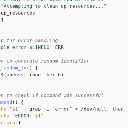
"Attempting to clean up resources..."
up_resources

1

ap for error handling
ndle_error $LINENO'
 ERR

on to generate random identifier
_random_id
() 
{
 $(openssl rand -hex 6)

on to check if command was successful
mmand
() 
{
cho
"
$1
"
 | grep -i 
"error"
 > /dev/null; 
then
echo
"ERROR: 
$1
"
return
 1
