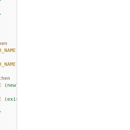
"
"
hen
R_NAME
 (newly created)"
R_NAME
 (existing)"
then
E
 (newly created)"
E
 (existing)"
"