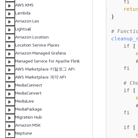
fi
AWS KMS
retu
Lambda
}

Amazon Lex
Lightsail
# Functi
Amazon Location
cleanup_
Location Service Places
if
 [
Amazon Managed Grafana
        
Managed Service for Apache Flink
fi
AWS Marketplace 카탈로그 API
AWS Marketplace 계약 API
# Ch
MediaConnect
if
 [
MediaConvert
MediaLive
        
MediaPackage
fi
Migration Hub
Amazon MSK
if
 [
Neptune