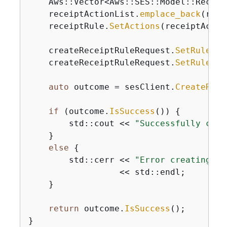
    Aws::Vector<Aws::SES::Model::Receip
    receiptActionList.
emplace_back
(rece
    receiptRule.
SetActions
(receiptActio
    createReceiptRuleRequest.
SetRuleSet
    createReceiptRuleRequest.
SetRule
(re
auto
 outcome = sesClient.
CreateRece
if
 (outcome.
IsSuccess
()) 
{
        std::cout << 
"Successfully crea
    }

else
{
        std::cerr << 
"Error creating re
                  << std::endl;

    }

return
 outcome.
IsSuccess
();

}
