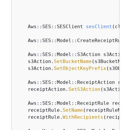
con
con
con
    Aws::
SES::SESClient 
sesClient
(clien
    Aws::SES::Model::CreateReceiptRuleR
    Aws::SES::Model::S3Action s3Action;

    s3Action.
SetBucketName
(s3BucketName)
    s3Action.
SetObjectKeyPrefix
(s3Objec
    Aws::SES::Model::ReceiptAction recei
    receiptAction.
SetS3Action
(s3Action);
    Aws::SES::Model::ReceiptRule receipt
    receiptRule.
SetName
(receiptRuleName)
    receiptRule.
WithRecipients
(recipien