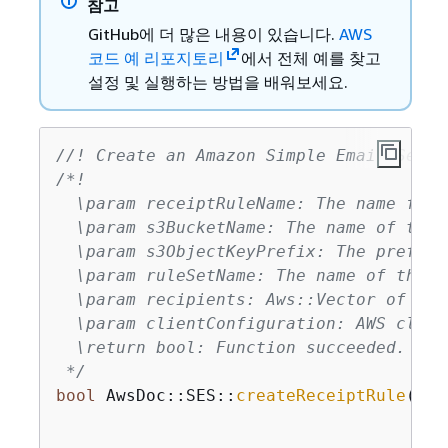
참고
GitHub에 더 많은 내용이 있습니다.
AWS
코드 예 리포지토리
에서 전체 예를 찾고
설정 및 실행하는 방법을 배워보세요.
//! Create an Amazon Simple Email Servi
/*!

  \param receiptRuleName: The name for 
  \param s3BucketName: The name of the 
  \param s3ObjectKeyPrefix: The prefix 
  \param ruleSetName: The name of the r
  \param recipients: Aws::Vector of reci
  \param clientConfiguration: AWS clien
  \return bool: Function succeeded.

 */
bool
 AwsDoc::SES::
createReceiptRule
(
con
con
con