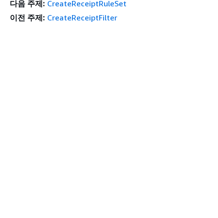
다음 주제:
CreateReceiptRuleSet
이전 주제:
CreateReceiptFilter