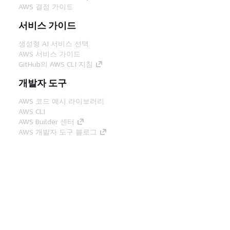
AWS 결정 가이드
서비스 가이드
생성형 AI 서비스 선택
AWS 서비스 가이드
GitHub의 AWS CLI 지침
개발자 도구
AWS 코드 예시 라이브러리
AWS CLI
AWS Builder 센터
AWS 개발자 도구 블로그
유용한 링크
AWS 문서 MCP 서버 다운로드
AWS Console에 로그인
AWS re:Post
프라이버시
사이트 이용 약관
쿠키 기본 설
정
© 2026, Amazon Web Services, Inc. 또는 계열