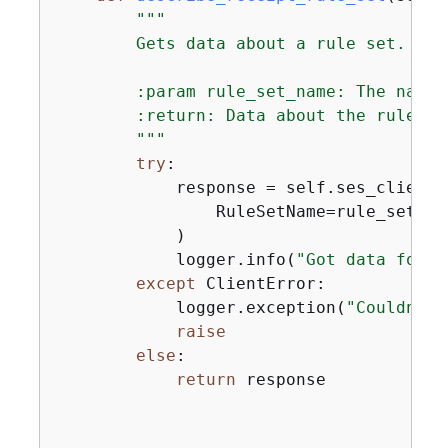
"""

        Gets data about a rule set.

        :param rule_set_name: The name 
        :return: Data about the rule set
        """
try
:

            response = self.ses_client.
                RuleSetName=rule_set_nam
            )

            logger.info(
"Got data for r
except
 ClientError:

            logger.exception(
"Couldn't 
raise
else
:

return
 response
