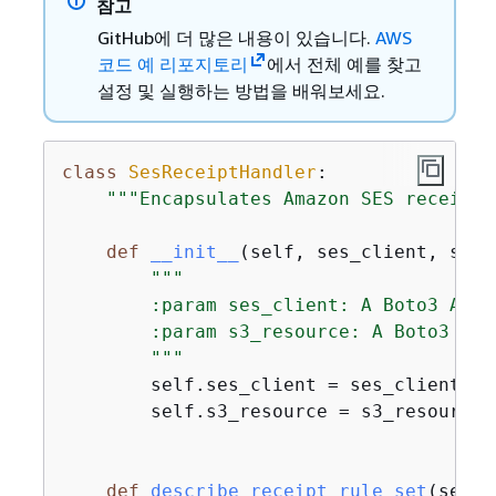
참고
GitHub에 더 많은 내용이 있습니다.
AWS
코드 예 리포지토리
에서 전체 예를 찾고
설정 및 실행하는 방법을 배워보세요.
class
SesReceiptHandler
:
"""Encapsulates Amazon SES receipt 
def
__init__
(
self, ses_client, s3_r
"""

        :param ses_client: A Boto3 Amaz
        :param s3_resource: A Boto3 Ama
        """
        self.ses_client = ses_client

        self.s3_resource = s3_resource

def
describe_receipt_rule_set
(
self,