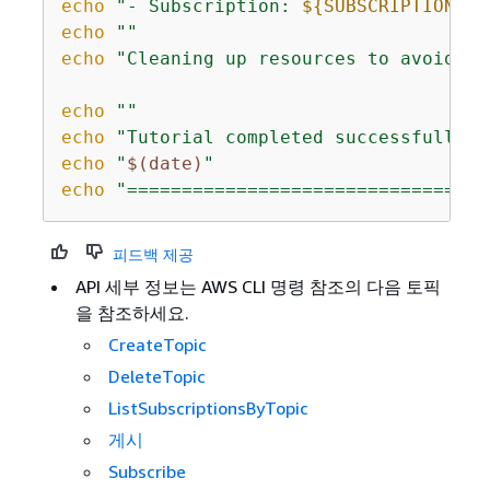
echo
"- Subscription: 
$
{
SUBSCRIPTION_AR
echo
""
echo
"Cleaning up resources to avoid un
echo
""
echo
"Tutorial completed successfully!"
echo
"
$(date)
"
echo
"=================================
피드백 제공
API 세부 정보는
AWS CLI 명령 참조의 다음 토픽
을 참조하세요.
CreateTopic
DeleteTopic
ListSubscriptionsByTopic
게시
Subscribe