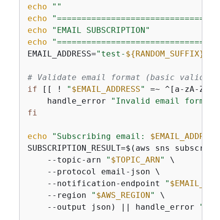
echo
""
echo
"=================================
echo
"EMAIL SUBSCRIPTION"
echo
"=================================
EMAIL_ADDRESS=
"test-
$
{
RANDOM_SUFFIX}
@ex
# Validate email format (basic validati
if
 [[ ! 
"
$EMAIL_ADDRESS
"
 =~ ^[a-zA-Z0-9
    handle_error 
"Invalid email format:
fi
echo
"Subscribing email: 
$EMAIL_ADDRESS
SUBSCRIPTION_RESULT=$(aws sns subscribe 
    --topic-arn 
"
$TOPIC_ARN
"
 \

    --protocol email-json \

    --notification-endpoint 
"
$EMAIL_ADD
    --region 
"
$AWS_REGION
"
 \

    --output json) || handle_error 
"Fai