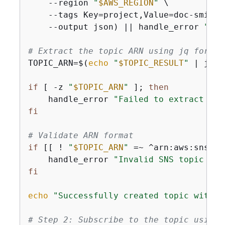
    --region 
"
$AWS_REGION
"
 \

    --tags Key=project,Value=doc-smith 
    --output json) || handle_error 
"Fai
# Extract the topic ARN using jq for re
TOPIC_ARN=$(
echo
"
$TOPIC_RESULT
"
 | jq -
if
 [ -z 
"
$TOPIC_ARN
"
 ]; 
then
    handle_error 
"Failed to extract top
fi
# Validate ARN format
if
 [[ ! 
"
$TOPIC_ARN
"
 =~ ^arn:aws:sns:[a
    handle_error 
"Invalid SNS topic ARN
fi
echo
"Successfully created topic with A
# Step 2: Subscribe to the topic using 