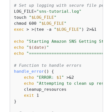
# Set up logging with secure file permi
LOG_FILE=
"sns-tutorial.log"
touch 
"
$LOG_FILE
"
chmod 600 
"
$LOG_FILE
"
exec
 > >(tee -a 
"
$LOG_FILE
"
) 2>&1

echo
"Starting Amazon SNS Getting Start
echo
"
$(date)
"
echo
"=================================
# Function to handle errors
handle_error
() 
{
echo
"ERROR: 
$1
"
 >&2

echo
"Attempting to clean up resour
    cleanup_resources

exit
 1

}
