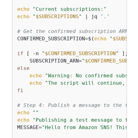
echo
"Current subscriptions:"
echo
"
$SUBSCRIPTIONS
"
 | jq 
'.'
# Get the confirmed subscription ARN wi
CONFIRMED_SUBSCRIPTION=$(
echo
"
$SUBSCRI
if
 [ -n 
"
$CONFIRMED_SUBSCRIPTION
"
 ]; 
th
    SUBSCRIPTION_ARN=
"
$CONFIRMED_SUBSCR
else
echo
"Warning: No confirmed subscri
echo
"The script will continue, but
fi
# Step 4: Publish a message to the topi
echo
""
echo
"Publishing a test message to the 
MESSAGE=
"Hello from Amazon SNS! This is