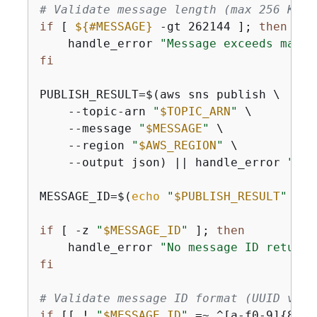
# Validate message length (max 256 KB f
if
 [ 
$
{
#MESSAGE}
 -gt 262144 ]; 
then
    handle_error 
"Message exceeds maxim
fi
PUBLISH_RESULT=$(aws sns publish \

    --topic-arn 
"
$TOPIC_ARN
"
 \

    --message 
"
$MESSAGE
"
 \

    --region 
"
$AWS_REGION
"
 \

    --output json) || handle_error 
"Fai
MESSAGE_ID=$(
echo
"
$PUBLISH_RESULT
"
 | j
if
 [ -z 
"
$MESSAGE_ID
"
 ]; 
then
    handle_error 
"No message ID returne
fi
# Validate message ID format (UUID v4)
if
 [[ ! 
"
$MESSAGE_ID
"
 =~ ^[a-f0-9]
{
8}-[