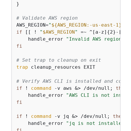
}

# Validate AWS region
AWS_REGION=
"
$
{
AWS_REGION:-us-east-1}
"
if
 [[ ! 
"
$AWS_REGION
"
 =~ ^[a-z]
{
2}-[a-z
    handle_error 
"Invalid AWS region fo
fi
# Set trap to cleanup on exit
trap
 cleanup_resources EXIT

# Verify AWS CLI is installed and confi
if
 ! 
command
 -v aws &> /dev/null; 
then
    handle_error 
"AWS CLI is not instal
fi
if
 ! 
command
 -v jq &> /dev/null; 
then
    handle_error 
"jq is not installed o
fi