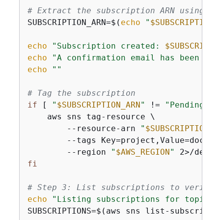
# Extract the subscription ARN using jq
SUBSCRIPTION_ARN=$(
echo
"
$SUBSCRIPTION_
echo
"Subscription created: 
$SUBSCRIPTI
echo
"A confirmation email has been sen
echo
""
# Tag the subscription
if
 [ 
"
$SUBSCRIPTION_ARN
"
 != 
"PendingCon
    aws sns tag-resource \

        --resource-arn 
"
$SUBSCRIPTION_A
        --tags Key=project,Value=doc-sm
        --region 
"
$AWS_REGION
"
 2>/dev/n
fi
# Step 3: List subscriptions to verify
echo
"Listing subscriptions for topic: 
SUBSCRIPTIONS=$(aws sns list-subscripti