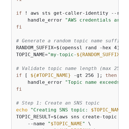
if
 ! aws sts get-caller-identity --regi
    handle_error 
"AWS credentials are n
fi
# Generate a random topic name suffix u
RANDOM_SUFFIX=$(openssl rand -hex 4)

TOPIC_NAME=
"my-topic-
$
{
RANDOM_SUFFIX}
"
# Validate topic name length (max 256 c
if
 [ 
$
{
#TOPIC_NAME}
 -gt 256 ]; 
then
    handle_error 
"Topic name exceeds ma
fi
# Step 1: Create an SNS topic
echo
"Creating SNS topic: 
$TOPIC_NAME
"
TOPIC_RESULT=$(aws sns create-topic \

    --name 
"
$TOPIC_NAME
"
 \
