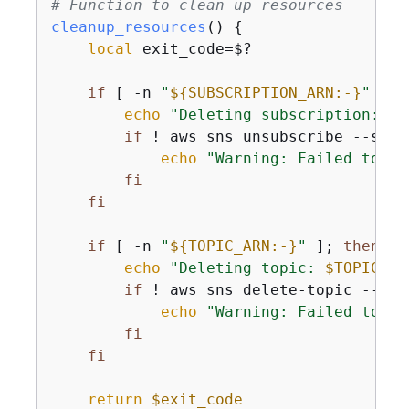
# Function to clean up resources
cleanup_resources
() 
{
local
 exit_code=$?

if
 [ -n 
"
$
{
SUBSCRIPTION_ARN:-}
"
 ] &
echo
"Deleting subscription: 
$S
if
 ! aws sns unsubscribe --subs
echo
"Warning: Failed to de
fi
fi
if
 [ -n 
"
$
{
TOPIC_ARN:-}
"
 ]; 
then
echo
"Deleting topic: 
$TOPIC_AR
if
 ! aws sns delete-topic --top
echo
"Warning: Failed to de
fi
fi
return
$exit_code