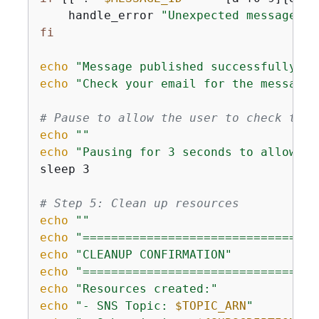
    handle_error 
"Unexpected message ID
fi
echo
"Message published successfully wi
echo
"Check your email for the message.
# Pause to allow the user to check thei
echo
""
echo
"Pausing for 3 seconds to allow me
sleep 3

# Step 5: Clean up resources
echo
""
echo
"=================================
echo
"CLEANUP CONFIRMATION"
echo
"=================================
echo
"Resources created:"
echo
"- SNS Topic: 
$TOPIC_ARN
"