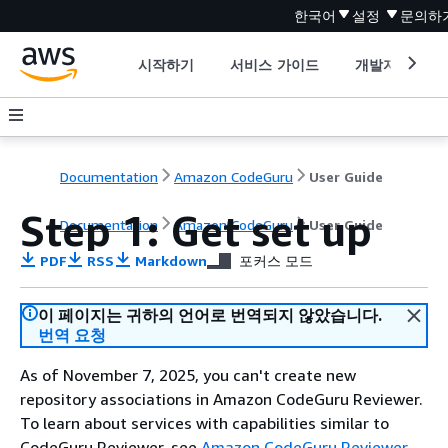
한국어
설정
문의하
시작하기
서비스 가이드
개발자 도구
Documentation
Amazon CodeGuru
User Guide
Step 1: Get set up
Documentation
Amazon CodeGuru
User Guide
PDF
RSS
Markdown
포커스 모드
이 페이지는 귀하의 언어로 번역되지 않았습니다.
번역 요청
As of November 7, 2025, you can't create new
repository associations in Amazon CodeGuru Reviewer.
To learn about services with capabilities similar to
CodeGuru Reviewer, see
Amazon CodeGuru Reviewer