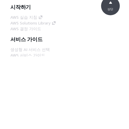
시작하기
상단
AWS 실습 지침
AWS Solutions Library
AWS 결정 가이드
서비스 가이드
생성형 AI 서비스 선택
AWS 서비스 가이드
GitHub의 AWS CLI 지침
개발자 도구
AWS 코드 예시 라이브러리
AWS CLI
AWS Builder 센터
AWS 개발자 도구 블로그
유용한 링크
AWS 문서 MCP 서버 다운로드
AWS Console에 로그인