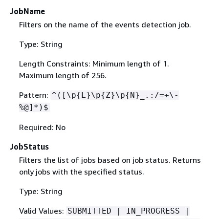
JobName
Filters on the name of the events detection job.
Type: String
Length Constraints: Minimum length of 1.
Maximum length of 256.
Pattern:
^([\p
{
L}\p
{
Z}\p
{
N}_.:/=+\-
%@]*)$
Required: No
JobStatus
Filters the list of jobs based on job status. Returns
only jobs with the specified status.
Type: String
Valid Values:
SUBMITTED | IN_PROGRESS |