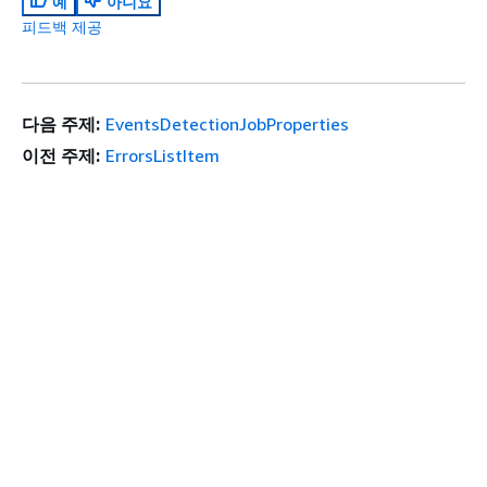
예
아니요
피드백 제공
다음 주제:
EventsDetectionJobProperties
이전 주제:
ErrorsListItem