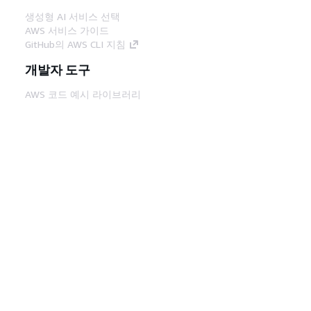
생성형 AI 서비스 선택
AWS 서비스 가이드
GitHub의 AWS CLI 지침
개발자 도구
AWS 코드 예시 라이브러리
AWS CLI
AWS Builder 센터
AWS 개발자 도구 블로그
유용한 링크
AWS 문서 MCP 서버 다운로드
AWS Console에 로그인
AWS re:Post
프라이버시
사이트 이용 약관
쿠키 기본 설
정
© 2026, Amazon Web Services, Inc. 또는 계열
사. All rights reserved.
한국어