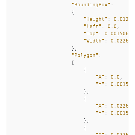
"BoundingBox"
:

{
"Height"
: 
0.01257
"Left"
: 
0.0
,

"Top"
: 
0.00150631
"Width"
: 
0.022620
                    },

"Polygon"
:

                    [

{
"X"
: 
0.0
,

"Y"
: 
0.001506
                        },

{
"X"
: 
0.022620
"Y"
: 
0.001506
                        },

{
"X"
: 
0.022620