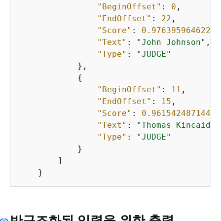
"BeginOffset"
: 
0
,

"EndOffset"
: 
22
,

"Score"
: 
0.97639596462249
"Text"
: 
"John Johnson"
,

"Type"
: 
"JUDGE"
            },

{
"BeginOffset"
: 
11
,

"EndOffset"
: 
15
,

"Score"
: 
0.96154248714447
"Text"
: 
"Thomas Kincaid"
,

"Type"
: 
"JUDGE"
            }

        ]

    }
반구조화된 입력을 위한 출력