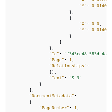
"Y"
: 
0.014082
                        },

{
"X"
: 
0.0
,

"Y"
: 
0.014082
                        }

                    ]

                },

"Id"
: 
"f343ce48-583d-4abe
"Page"
: 
1
,

"Relationships"
:

                [],

"Text"
: 
"S-3"
            }

        ],

"DocumentMetadata"
:

{
"PageNumber"
: 
1
,
