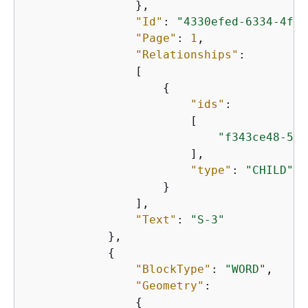
                },

"Id"
: 
"4330efed-6334-4fc4
"Page"
: 
1
,

"Relationships"
:

                [

{
"ids"
:

                        [

"f343ce48-583
                        ],

"type"
: 
"CHILD"
                    }

                ],

"Text"
: 
"S-3"
            },

{
"BlockType"
: 
"WORD"
,

"Geometry"
:

{