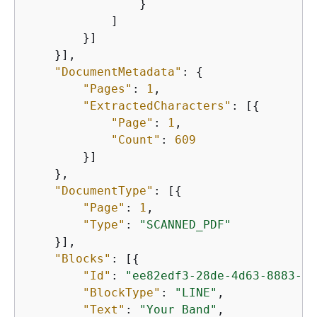
                }

            ]

        }]

    }],

"DocumentMetadata"
: 
{
"Pages"
: 
1
,

"ExtractedCharacters"
: [
{
"Page"
: 
1
,

"Count"
: 
609
        }]

    },

"DocumentType"
: [
{
"Page"
: 
1
,

"Type"
: 
"SCANNED_PDF"
    }],

"Blocks"
: [
{
"Id"
: 
"ee82edf3-28de-4d63-8883-40
"BlockType"
: 
"LINE"
,

"Text"
: 
"Your Band"
,
