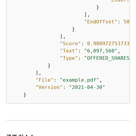
                            }

                        ],

"EndOffset"
: 
50
                    }

                ],

"Score"
: 
0.98097275373303
"Text"
: 
"6,097,560"
,

"Type"
: 
"OFFERED_SHARES"
            }

        ],

"File"
: 
"example.pdf"
,

"Version"
: 
"2021-04-30"
    }