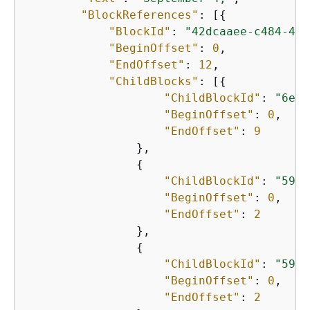
"BlockReferences"
: [
{
"BlockId"
: 
"42dcaaee-c484-4b5
"BeginOffset"
: 
0
,

"EndOffset"
: 
12
,

"ChildBlocks"
: [
{
"ChildBlockId"
: 
"6e9c
"BeginOffset"
: 
0
,

"EndOffset"
: 
9
                },

{
"ChildBlockId"
: 
"599e
"BeginOffset"
: 
0
,

"EndOffset"
: 
2
                },

{
"ChildBlockId"
: 
"599e
"BeginOffset"
: 
0
,

"EndOffset"
: 
2