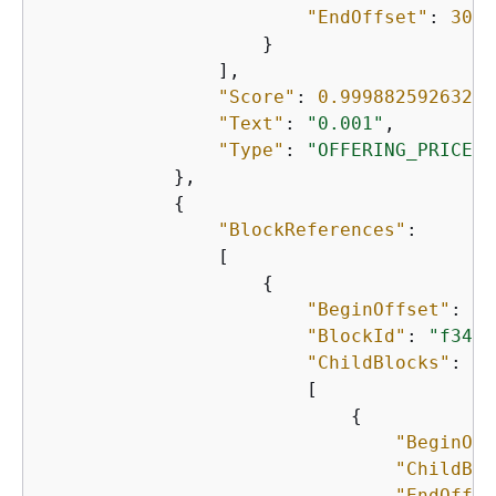
"EndOffset"
: 
30
                    }

                ],

"Score"
: 
0.99988259263290
"Text"
: 
"0.001"
,

"Type"
: 
"OFFERING_PRICE"
            },

{
"BlockReferences"
:

                [

{
"BeginOffset"
: 
41
"BlockId"
: 
"f343c
"ChildBlocks"
:

                        [

{
"BeginOff
"ChildBlo
"EndOffse