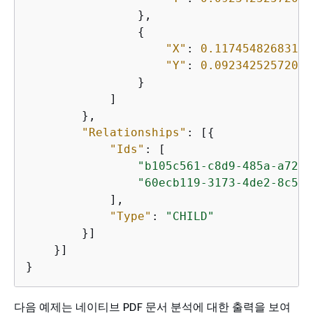
                },

{
"X"
: 
0.11745482683181
"Y"
: 
0.09234252572059
                }

            ]

        },

"Relationships"
: [
{
"Ids"
: [

"b105c561-c8d9-485a-a728-
"60ecb119-3173-4de2-8c5d-
            ],

"Type"
: 
"CHILD"
        }]

    }]

}
다음 예제는 네이티브 PDF 문서 분석에 대한 출력을 보여