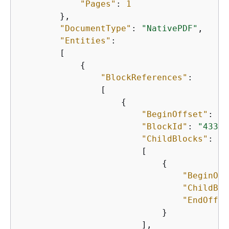
"Pages"
: 
1
        },

"DocumentType"
: 
"NativePDF"
,

"Entities"
:

        [

{
"BlockReferences"
:

                [

{
"BeginOffset"
: 
25
"BlockId"
: 
"4330e
"ChildBlocks"
:

                        [

{
"BeginOff
"ChildBlo
"EndOffse
                            }

                        ],
