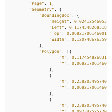
"Page"
: 
1
,

"Geometry"
: 
{
"BoundingBox"
: 
{
"Height"
: 
0.0241254605352
"Left"
: 
0.117454826831817
"Top"
: 
0.0682170614600181
"Width"
: 
0.12074867635965
            },

"Polygon"
: [
{
"X"
: 
0.11745482683181
"Y"
: 
0.06821706146001
                },

{
"X"
: 
0.23820349574089
"Y"
: 
0.06821706146001
                },

{
"X"
: 
0.23820349574089
"Y"
: 
0.09234252572059