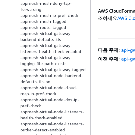
appmesh-mesh-deny-tcp-
forwarding
AWS CloudFo
appmesh-mesh-ip-pref-check
조하세요
AWS C
appmesh-mesh-tagged
appmesh-route-tagged
appmesh-virtual-gateway-
backend-defaults-tls
appmesh-virtual-gateway-
다음 주제:
api-g
listeners-health-check-enabled
appmesh-virtual-gateway-
이전 주제:
api-g
logging-file-path-exists
appmesh-virtual-gateway-tagged
appmesh-virtual-node-backend-
defaults-tls-on
appmesh-virtual-node-cloud-
map-ip-pref-check
appmesh-virtual-node-dns-ip-
pref-check
appmesh-virtual-node-listeners-
health-check-enabled
appmesh-virtual-node-listeners-
outlier-detect-enabled