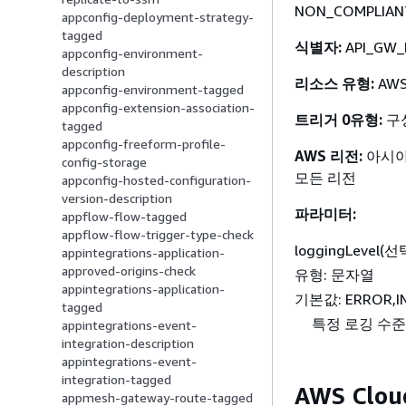
NON_COMPLIA
appconfig-deployment-strategy-
tagged
식별자:
API_GW_
appconfig-environment-
description
리소스 유형:
AWS:
appconfig-environment-tagged
appconfig-extension-association-
트리거 0유형:
구
tagged
appconfig-freeform-profile-
AWS 리전:
아시아
config-storage
모든 리전
appconfig-hosted-configuration-
version-description
파라미터:
appflow-flow-tagged
appflow-flow-trigger-type-check
loggingLevel(
appintegrations-application-
approved-origins-check
유형: 문자열
appintegrations-application-
기본값: ERROR,I
tagged
특정 로깅 수준(
appintegrations-event-
integration-description
appintegrations-event-
integration-tagged
AWS Clo
appmesh-gateway-route-tagged