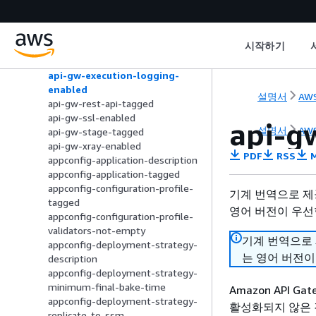
detailed-metrics-enabled
api-gw-associated-with-waf
api-gw-cache-enabled-and-
시작하기
encrypted
api-gw-endpoint-type-check
api-gw-execution-logging-
enabled
설명서
AWS
api-gw-rest-api-tagged
api-gw-ssl-enabled
api-g
설명서
AWS
api-gw-stage-tagged
api-gw-xray-enabled
PDF
RSS
M
appconfig-application-description
appconfig-application-tagged
appconfig-configuration-profile-
기계 번역으로 제
tagged
영어 버전이 우선
appconfig-configuration-profile-
validators-not-empty
기계 번역으로
appconfig-deployment-strategy-
는 영어 버전이
description
appconfig-deployment-strategy-
minimum-final-bake-time
Amazon API
appconfig-deployment-strategy-
활성화되지 않은
replicate-to-ssm