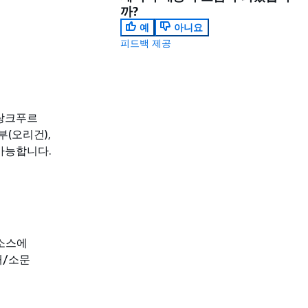
까?
예
아니요
피드백 제공
프랑크푸르
부(오리건),
 가능합니다.
리소스에
대/소문