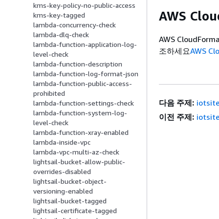
kms-key-policy-no-public-access
AWS Clo
kms-key-tagged
lambda-concurrency-check
lambda-dlq-check
AWS CloudFo
lambda-function-application-log-
조하세요
AWS C
level-check
lambda-function-description
lambda-function-log-format-json
lambda-function-public-access-
prohibited
다음 주제:
iotsi
lambda-function-settings-check
lambda-function-system-log-
이전 주제:
iotsi
level-check
lambda-function-xray-enabled
lambda-inside-vpc
lambda-vpc-multi-az-check
lightsail-bucket-allow-public-
overrides-disabled
lightsail-bucket-object-
versioning-enabled
lightsail-bucket-tagged
lightsail-certificate-tagged