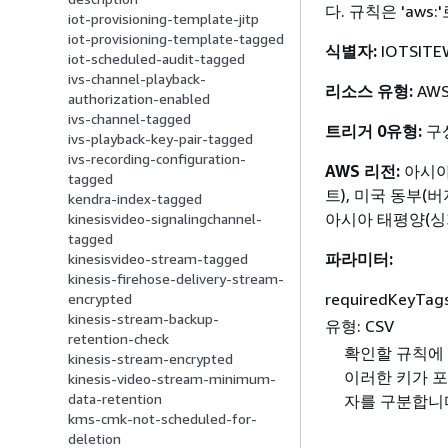
다. 규칙은 'aw
iot-provisioning-template-jitp
iot-provisioning-template-tagged
식별자:
IOTSITE
iot-scheduled-audit-tagged
ivs-channel-playback-
리소스 유형:
AWS:
authorization-enabled
ivs-channel-tagged
트리거 0유형:
구
ivs-playback-key-pair-tagged
ivs-recording-configuration-
AWS 리전:
아시아
tagged
트), 미국 동부(
kendra-index-tagged
아시아 태평양(싱
kinesisvideo-signalingchannel-
tagged
파라미터:
kinesisvideo-stream-tagged
kinesis-firehose-delivery-stream-
requiredKeyTa
encrypted
kinesis-stream-backup-
유형: CSV
retention-check
확인할 규칙에 
kinesis-stream-encrypted
이러한 키가 포
kinesis-video-stream-minimum-
data-retention
자를 구분합니다
kms-cmk-not-scheduled-for-
deletion