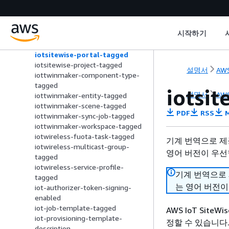
tagged
iotevents-input-tagged
iotsitewise-asset-model-tagged
시작하기
iotsitewise-dashboard-tagged
iotsitewise-gateway-tagged
iotsitewise-portal-tagged
iotsitewise-project-tagged
설명서
AWS
iottwinmaker-component-type-
tagged
iotsi
설명서
AWS
iottwinmaker-entity-tagged
iottwinmaker-scene-tagged
PDF
RSS
M
iottwinmaker-sync-job-tagged
iottwinmaker-workspace-tagged
iotwireless-fuota-task-tagged
기계 번역으로 제
iotwireless-multicast-group-
영어 버전이 우선
tagged
iotwireless-service-profile-
기계 번역으로
tagged
는 영어 버전이
iot-authorizer-token-signing-
enabled
iot-job-template-tagged
AWS IoT Si
iot-provisioning-template-
정할 수 있습니다.
description