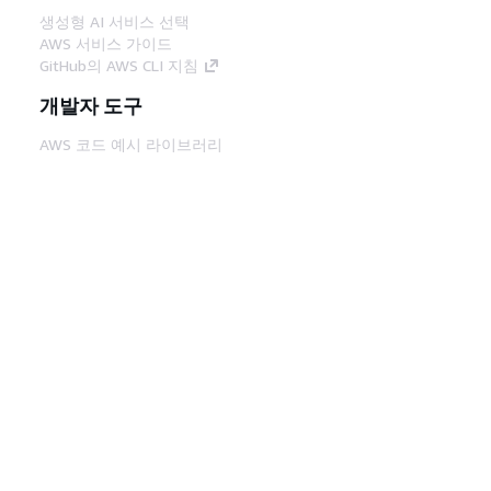
생성형 AI 서비스 선택
AWS 서비스 가이드
GitHub의 AWS CLI 지침
개발자 도구
AWS 코드 예시 라이브러리
AWS CLI
AWS Builder 센터
AWS 개발자 도구 블로그
유용한 링크
AWS 문서 MCP 서버 다운로드
AWS Console에 로그인
AWS re:Post
프라이버시
사이트 이용 약관
쿠키 기본 설
정
© 2026, Amazon Web Services, Inc. 또는 계열
사. All rights reserved.
한국어