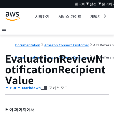
한국어
설정
문의하
시작하기
서비스 가이드
개발자 도구
Documentation
Amazon Connect Customer
API Referen
EvaluationReviewN
Documentation
Amazon Connect Customer
API Referen
otificationRecipient
Value
PDF
Markdown
포커스 모드
이 페이지에서