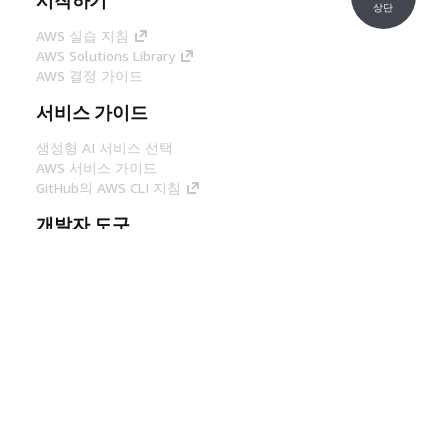
상단
AWS 실습 지침
AWS Solutions Library
AWS 결정 가이드
서비스 가이드
생성형 AI 서비스 선택
AWS 서비스 가이드
GitHub의 AWS CLI 지침
개발자 도구
AWS 코드 예시 라이브러리
AWS CLI
AWS Builder 센터
AWS 개발자 도구 블로그
유용한 링크
AWS 문서 MCP 서버 다운로드
AWS Console에 로그인
AWS re:Post