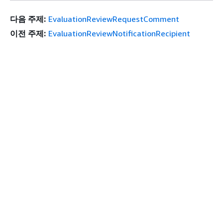
다음 주제:
EvaluationReviewRequestComment
이전 주제:
EvaluationReviewNotificationRecipient