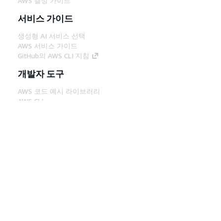
AWS 결정 가이드
서비스 가이드
생성형 AI 서비스 선택
AWS 서비스 가이드
GitHub의 AWS CLI 지침
개발자 도구
AWS 코드 예시 라이브러리
AWS CLI
AWS Builder 센터
AWS 개발자 도구 블로그
유용한 링크
AWS 문서 MCP 서버 다운로드
AWS Console에 로그인
AWS re:Post
프라이버시
사이트 이용 약관
쿠키 기본 설
정
© 2026, Amazon Web Services, Inc. 또는 계열