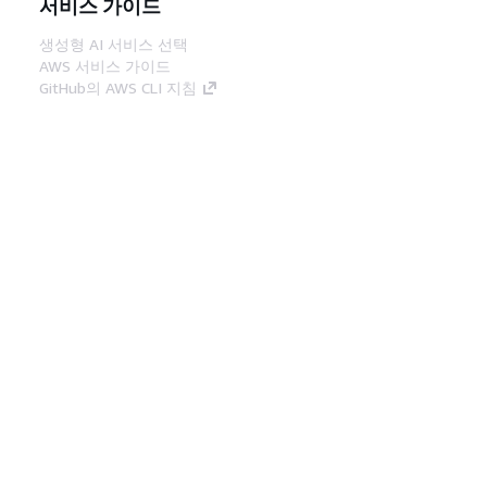
서비스 가이드
생성형 AI 서비스 선택
AWS 서비스 가이드
GitHub의 AWS CLI 지침
개발자 도구
AWS 코드 예시 라이브러리
AWS CLI
AWS Builder 센터
AWS 개발자 도구 블로그
유용한 링크
AWS 문서 MCP 서버 다운로드
AWS Console에 로그인
AWS re:Post
프라이버시
사이트 이용 약관
쿠키 기본 설
정
© 2026, Amazon Web Services, Inc. 또는 계열
사. All rights reserved.