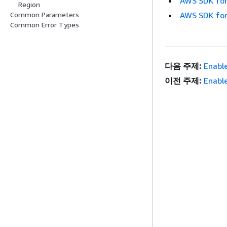
AWS SDK for
Region
AWS SDK for
Common Parameters
Common Error Types
다음 주제:
Enabl
이전 주제:
Enable