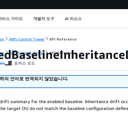
서비스 가이드
개발자 도구
AI 리소스
on
AWS Control Tower
API Reference
edBaselineInheritance
on
AWS Control Tower
API Reference
wn
포커스 모드
귀하의 언어로 번역되지 않았습니다.
drift summary for the enabled baseline. Inheritance drift oc
the target OU do not match the baseline configuration defin