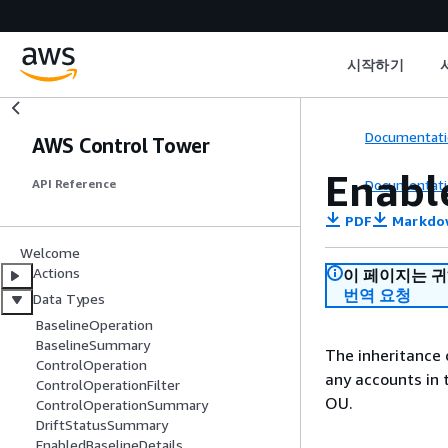
시작하기
Documentati
AWS Control Tower
Enabl
Documentati
API Reference
PDF
Markdo
Welcome
Actions
이 페이지는 
번역 요청
Data Types
BaselineOperation
BaselineSummary
The inheritance 
ControlOperation
any accounts in 
ControlOperationFilter
OU.
ControlOperationSummary
DriftStatusSummary
EnabledBaselineDetails