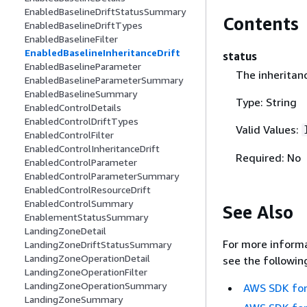
EnabledBaselineDriftStatusSummary
Contents
EnabledBaselineDriftTypes
EnabledBaselineFilter
EnabledBaselineInheritanceDrift
status
EnabledBaselineParameter
The inheritanc
EnabledBaselineParameterSummary
EnabledBaselineSummary
Type: String
EnabledControlDetails
EnabledControlDriftTypes
Valid Values:
EnabledControlFilter
EnabledControlInheritanceDrift
Required: No
EnabledControlParameter
EnabledControlParameterSummary
EnabledControlResourceDrift
EnabledControlSummary
See Also
EnablementStatusSummary
LandingZoneDetail
For more informa
LandingZoneDriftStatusSummary
LandingZoneOperationDetail
see the followin
LandingZoneOperationFilter
LandingZoneOperationSummary
AWS SDK for
LandingZoneSummary