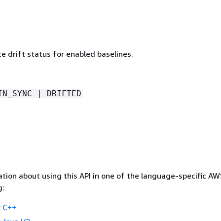
e drift status for enabled baselines.
IN_SYNC | DRIFTED
tion about using this API in one of the language-specific A
g:
 C++