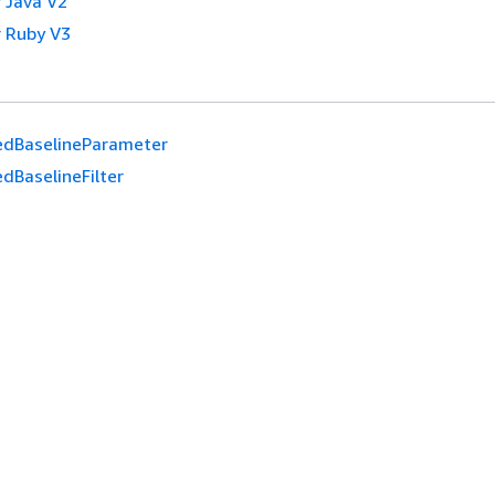
 Java V2
 Ruby V3
edBaselineParameter
dBaselineFilter