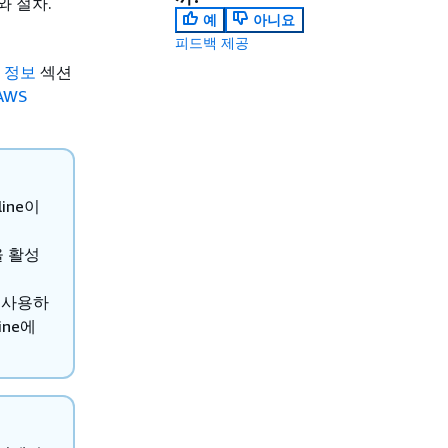
와 절차.
예
아니요
피드백 제공
의 정보
섹션
AWS
ine이
을 활성
s를 사용하
ine에