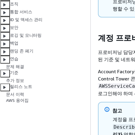
프로비저닝
조직
행할 수 
통합 서비스
ID 및 액세스 관리
보안
로깅 및 모니터링
계정 프로
백업
랜딩 존 폐기
프로비저닝 담당자
연습
된 기준 및 네트
문제 해결
Account Fact
기준
Control Tow
추가 정보
AWSServiceCa
릴리스 노트
로그인해야 하며
문서 이력
AWS 용어집
참고
계정을 프
Describ
리자
역할