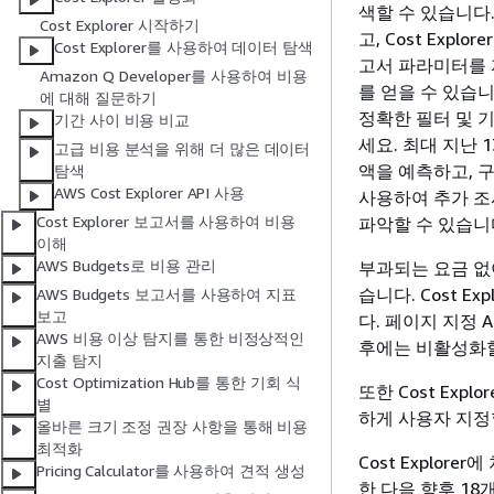
색할 수 있습니다
Cost Explorer 시작하기
고, Cost Exp
Cost Explorer를 사용하여 데이터 탐색
고서 파라미터를
Amazon Q Developer를 사용하여 비용
를 얻을 수 있습
에 대해 질문하기
정확한 필터 및 
기간 사이 비용 비교
세요. 최대 지난 
고급 비용 분석을 위해 더 많은 데이터
액을 예측하고, 구
탐색
AWS Cost Explorer API 사용
사용하여 추가 조
Cost Explorer 보고서를 사용하여 비용
파악할 수 있습니
이해
AWS Budgets로 비용 관리
부과되는 요금 없이
습니다. Cost 
AWS Budgets 보고서를 사용하여 지표
보고
다. 페이지 지정 A
AWS 비용 이상 탐지를 통한 비정상적인
후에는 비활성화할
지출 탐지
Cost Optimization Hub를 통한 기회 식
또한 Cost Ex
별
하게 사용자 지정
올바른 크기 조정 권장 사항을 통해 비용
최적화
Cost Explo
Pricing Calculator를 사용하여 견적 생성
한 다음 향후 18