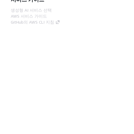
생성형 AI 서비스 선택
AWS 서비스 가이드
GitHub의 AWS CLI 지침
개발자 도구
AWS 코드 예시 라이브러리
AWS CLI
AWS Builder 센터
AWS 개발자 도구 블로그
유용한 링크
AWS 문서 MCP 서버 다운로드
AWS Console에 로그인
AWS re:Post
프라이버시
사이트 이용 약관
쿠키 기본 설
정
© 2026, Amazon Web Services, Inc. 또는 계열
사. All rights reserved.
한국어