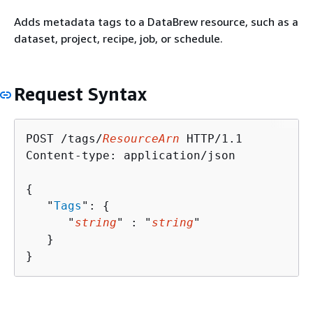
Adds metadata tags to a DataBrew resource, such as a
dataset, project, recipe, job, or schedule.
Request Syntax
POST /tags/
ResourceArn
 HTTP/1.1

Content-type: application/json

{
   "
Tags
": 
{
      "
string
" : "
string
" 

   }

}