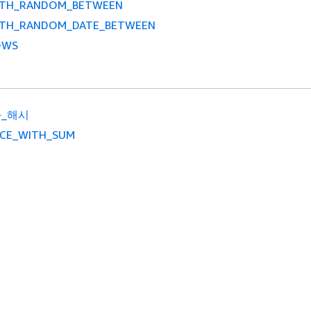
ITH_RANDOM_BETWEEN
ITH_RANDOM_DATE_BETWEEN
OWS
_해시
ACE_WITH_SUM