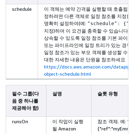
schedule
이 객체는 예약 간격을 실행할 때 호출됩니다
정하려면 다른 객체로 일정 참조를 지정합
명확히 설정하여(예:
"schedule":
{
"r
지정)하여 이 요건을 충족할 수 있습니다.
상속할 수 있도록 일정 참조를 기본 파이프
또는 파이프라인에 일정 트리가 있는 경우(
일정 참조가 있는 부모 객체를 생성할 수 
대한 자세한 내용은 단원을 참조하세요
https://docs.aws.amazon.com/datapipel
object-schedule.html
필수 그룹(다
설명
슬롯 유형
음 중 하나를
제공해야 함)
runsOn
이 작업이 실행
참조 객체. 예: "ru
될 Amazon
{
"ref":"myEmrClu