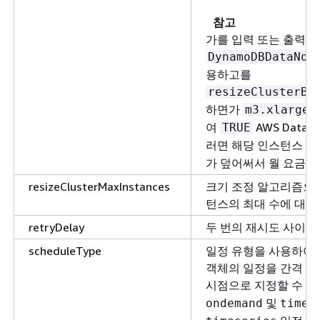
참고
가를 입력 또는 출력 
DynamoDBDataNod
용하고를
resizeClusterBe
하면가
m3.xlarge
여
AWS Data 
TRUE
러면 해당 인스턴스 
가 덮어써서 월 요금이
resizeClusterMaxInstances
크기 조정 알고리즘으로
턴스의 최대 수에 대한
retryDelay
두 번의 재시도 사이의
scheduleType
일정 유형을 사용하여
객체의 일정을 간격 시
시점으로 지정할 수 있
및
ondemand
times