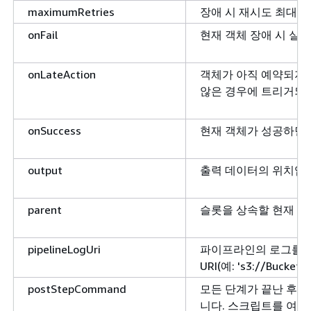
maximumRetries
장애 시 재시도 최대 횟
onFail
현재 객체 장애 시 실
onLateAction
객체가 아직 예약되지
않은 경우에 트리거되
onSuccess
현재 객체가 성공하면 
output
출력 데이터의 위치입
parent
슬롯을 상속할 현재 객
pipelineLogUri
파이프라인의 로그를 업로
URI(예: 's3://Bucket
postStepCommand
모든 단계가 끝난 후에
니다. 스크립트를 여러 