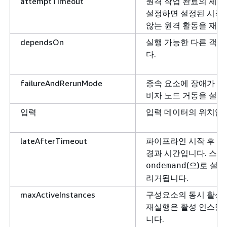
attemptTimeout
원격 작업 완료의 제한
설정하면 설정된 시작
않는 원격 활동을 재시
dependsOn
실행 가능한 다른 객
다.
failureAndRerunMode
종속 요소에 장애가 있
비자 노드 거동을 설명
입력
입력 데이터의 위치입
lateAfterTimeout
파이프라인 시작 후 
경과 시간입니다. 스케
(으)로 설
ondemand
리거됩니다.
maxActiveInstances
구성요소의 동시 활성
재실행은 활성 인스턴
니다.