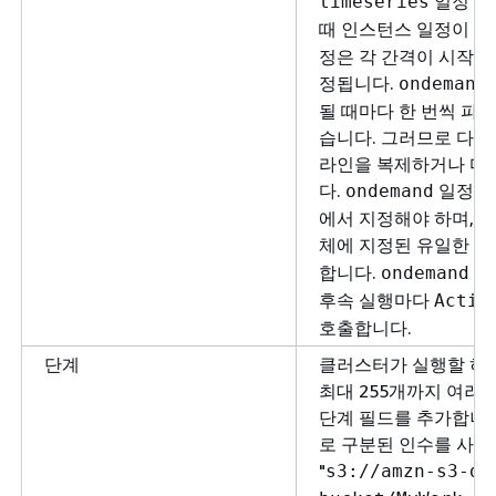
일정 조
timeseries
때 인스턴스 일정이 
정은 각 간격이 시작될
정됩니다.
ondemand
될 때마다 한 번씩 파
습니다. 그러므로 다시
라인을 복제하거나 다
다.
일정을 
ondemand
에서 지정해야 하며, 
체에 지정된 유일한
sc
합니다.
파
ondemand
후속 실행마다
Activ
호출합니다.
단계
클러스터가 실행할 하
최대 255개까지 여러
단계 필드를 추가합니다.
로 구분된 인수를 사용합
"
s3://amzn-s3-de