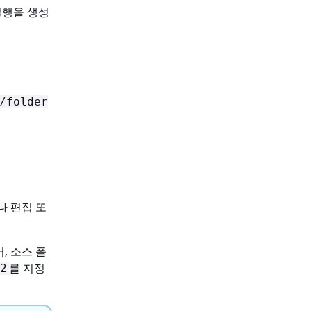
실행을 생성
:
/folder
나 편집 또
, 소스 폴
를 지정
2