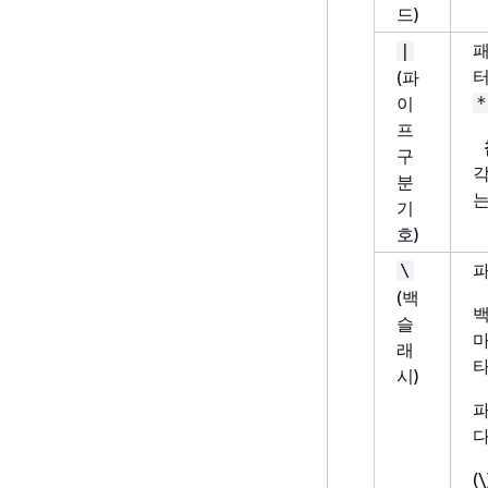
드)
패
|
터
(파
이
*
프
구
각
분
는
기
호)
파
\
(백
백
슬
마
래
타
시)
파
다
(