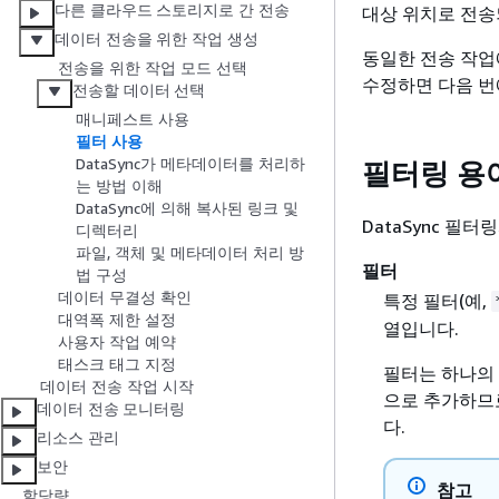
다른 클라우드 스토리지로 간 전송
대상 위치로 전송
데이터 전송을 위한 작업 생성
동일한 전송 작업
전송을 위한 작업 모드 선택
수정하면 다음 번
전송할 데이터 선택
매니페스트 사용
필터 사용
DataSync가 메타데이터를 처리하
필터링 용어
는 방법 이해
DataSync에 의해 복사된 링크 및
DataSync 필
디렉터리
파일, 객체 및 메타데이터 처리 방
필터
법 구성
데이터 무결성 확인
특정 필터(예,
대역폭 제한 설정
열입니다.
사용자 작업 예약
태스크 태그 지정
필터는 하나의 
데이터 전송 작업 시작
으로 추가하므로
데이터 전송 모니터링
다.
리소스 관리
보안
참고
할당량