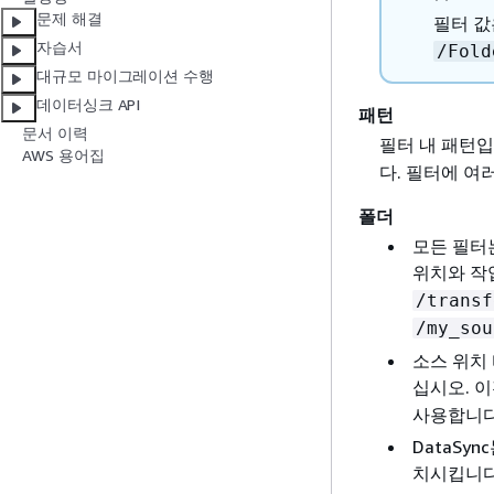
문제 해결
필터 값
자습서
/Fold
대규모 마이그레이션 수행
데이터싱크 API
패턴
문서 이력
필터 내 패턴입
AWS 용어집
다. 필터에 여
폴더
모든 필터
위치와 작
/transf
/my_sou
소스 위치
십시오. 
사용합니다
DataSy
치시킵니다