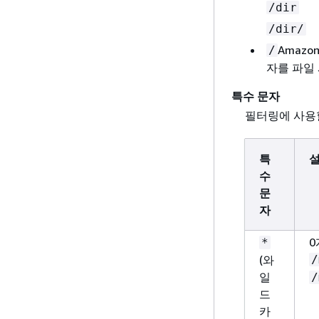
/dir
/dir/
Amazo
/
자를 파일
특수 문자
필터링에 사용
특
수
문
자
0
*
(와
/
일
/
드
카