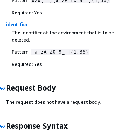
Pattern:
dzd[-_][a-zA-Z0-9_-]
{
1,36}
Required: Yes
identifier
The identifier of the environment that is to be
deleted.
Pattern:
[a-zA-Z0-9_-]
{
1,36}
Required: Yes
Request Body
The request does not have a request body.
Response Syntax