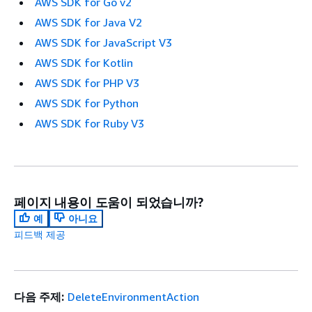
AWS SDK for Go v2
AWS SDK for Java V2
AWS SDK for JavaScript V3
AWS SDK for Kotlin
AWS SDK for PHP V3
AWS SDK for Python
AWS SDK for Ruby V3
페이지 내용이 도움이 되었습니까?
예
아니요
피드백 제공
다음 주제:
DeleteEnvironmentAction