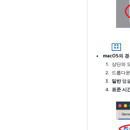
macOS의 
상단의 
드롭다운
일반
탭을
표준 시