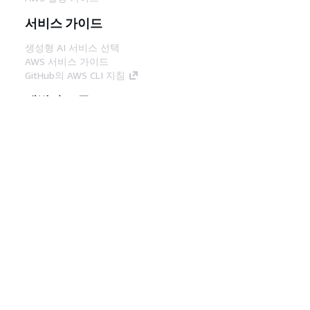
서비스 가이드
생성형 AI 서비스 선택
AWS 서비스 가이드
GitHub의 AWS CLI 지침
개발자 도구
AWS 코드 예시 라이브러리
AWS CLI
AWS Builder 센터
AWS 개발자 도구 블로그
유용한 링크
AWS 문서 MCP 서버 다운로드
AWS Console에 로그인
AWS re:Post
프라이버시
사이트 이용 약관
쿠키 기본 설
정
© 2026, Amazon Web Services, Inc. 또는 계열