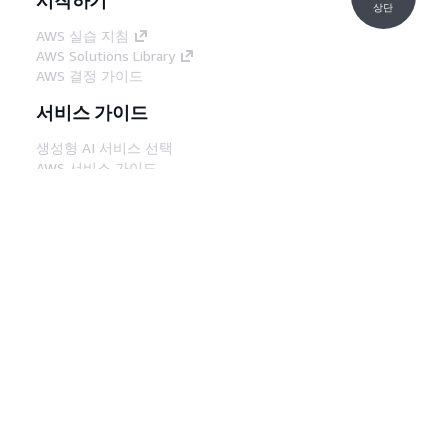
상단
AWS 실습 지침
AWS Solutions Library
AWS 결정 가이드
서비스 가이드
생성형 AI 서비스 선택
AWS 서비스 가이드
GitHub의 AWS CLI 지침
개발자 도구
AWS 코드 예시 라이브러리
AWS CLI
AWS Builder 센터
AWS 개발자 도구 블로그
유용한 링크
AWS 문서 MCP 서버 다운로드
AWS Console에 로그인
AWS re:Post