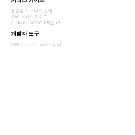
생성형 AI 서비스 선택
AWS 서비스 가이드
GitHub의 AWS CLI 지침
개발자 도구
AWS 코드 예시 라이브러리
AWS CLI
AWS Builder 센터
AWS 개발자 도구 블로그
유용한 링크
AWS 문서 MCP 서버 다운로드
AWS Console에 로그인
AWS re:Post
프라이버시
사이트 이용 약관
쿠키 기본 설
정
© 2026, Amazon Web Services, Inc. 또는 계열
사. All rights reserved.
한국어