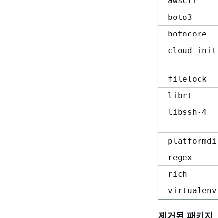
awscli
boto3
botocore
cloud-init
filelock
librt
libssh-4
platformdi
regex
rich
virtualenv
제거된 패키지