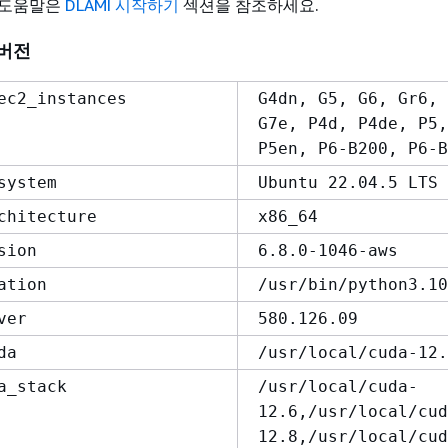
 도움말은
DLAMI 시작하기
섹션을 참조하세요.
 버전
ec2_instances
G4dn, G5, G6, Gr6, 
G7e, P4d, P4de, P5,
P5en, P6-B200, P6-B
system
Ubuntu 22.04.5 LTS
chitecture
x86_64
sion
6.8.0-1046-aws
ation
/usr/bin/python3.10
ver
580.126.09
da
/usr/local/cuda-12.
a_stack
/usr/local/cuda-
12.6,/usr/local/cud
12.8,/usr/local/cud