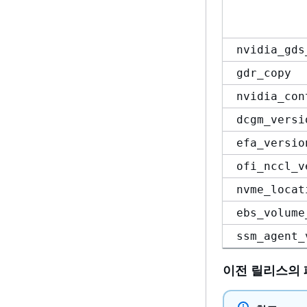
nvidia_gds
gdr_copy
nvidia_con
dcgm_versi
efa_versio
ofi_nccl_v
nvme_locat
ebs_volume
ssm_agent_
이전 릴리스의 