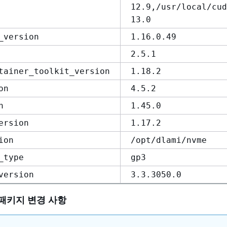
12.9,/usr/local/cud
13.0
_version
1.16.0.49
2.5.1
tainer_toolkit_version
1.18.2
on
4.5.2
n
1.45.0
ersion
1.17.2
ion
/opt/dlami/nvme
_type
gp3
version
3.3.3050.0
패키지 변경 사항