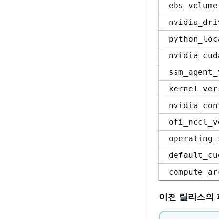
ebs_volume
nvidia_dri
python_loc
nvidia_cud
ssm_agent_
kernel_ver
nvidia_con
ofi_nccl_v
operating_
default_cu
compute_ar
이전 릴리스의 