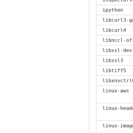
ipython
libcurl3-g
libcurl4
libnccl-of
libssl-dev
libssl3
libtiff5
libxnvctrl
linux-aws
linux-head
linux-imag