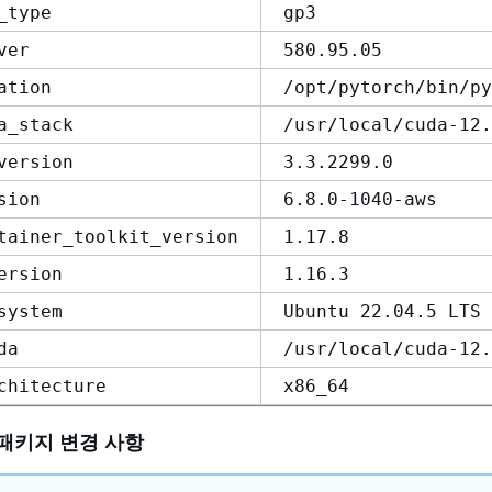
_type
gp3
ver
580.95.05
ation
/opt/pytorch/bin/py
a_stack
/usr/local/cuda-12.
version
3.3.2299.0
sion
6.8.0-1040-aws
tainer_toolkit_version
1.17.8
ersion
1.16.3
system
Ubuntu 22.04.5 LTS
da
/usr/local/cuda-12.
chitecture
x86_64
패키지 변경 사항