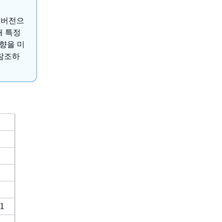
지 버전으
해 특정
향을 미
참조하
1