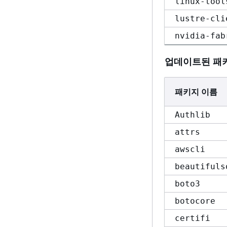
linux-tool
lustre-cli
nvidia-fab
업데이트된 패
패키지 이름
Authlib
attrs
awscli
beautifuls
boto3
botocore
certifi