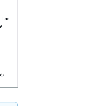
thon
6
6/