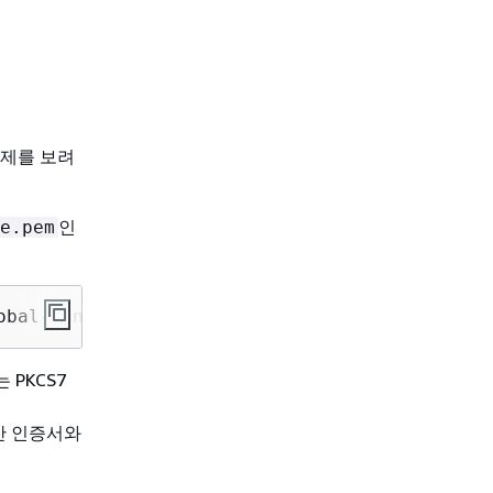
예제를 보려
인
e.pem
obal-bundle.pem
 PKCS7
간 인증서와