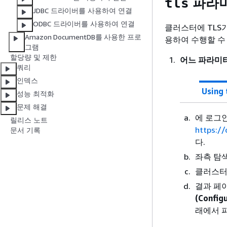
파라미
tls
JDBC 드라이버를 사용하여 연결
ODBC 드라이버를 사용하여 연결
클러스터에 TLS가
Amazon DocumentDB를 사용한 프로
용하여 수행할 수 
그램
할당량 및 제한
어느 파라미
쿼리
인덱스
Using
성능 최적화
문제 해결
에 로그인 
릴리스 노트
https:/
문서 기록
다.
좌측 탐
클러스터
결과 페
(Configu
래에서 