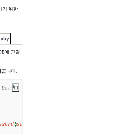
결하기 위한
Ruby
DB에 연결
바꿉니다.
 DocumentDB as a replica set and specify the 
sword
@
sample-cluster.node
.us-east-1.docdb.ama