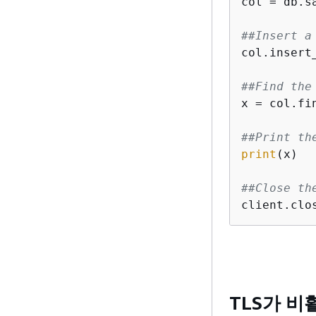
col = db.sa
##Insert a
col.insert
##Find the
x = col.fi
##Print th
print
(x)

##Close th
client.clo
TLS가 