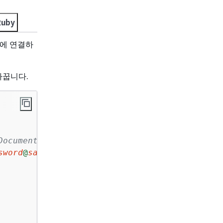
Ruby
B에 연결하
바꿉니다.
DocumentDB as a replica set and specify the r
sword
@
sample-cluster.node
.us-east-1.docdb.ama