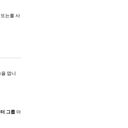
e 또는를 사
콘솔을 엽니
터 그룹
아