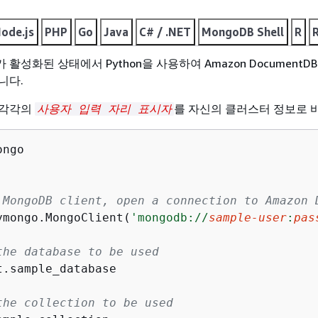
ode.js
PHP
Go
Java
C# / .NET
MongoDB Shell
R
가 활성화된 상태에서 Python을 사용하여 Amazon DocumentD
니다.
 각각의
를 자신의 클러스터 정보로 
사용자 입력 자리 표시자
 MongoDB client, open a connection to Amazon 
ymongo.MongoClient(
'mongodb://
sample-user
:
pas
the database to be used
t.sample_database

the collection to be used