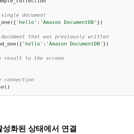
mple_collection

 single document
_one(
{
'hello'
:
'Amazon DocumentDB'
})

 document that was previously written
nd_one(
{
'hello'
:
'Amazon DocumentDB'
})

e result to the screen
e connection
se()
비활성화된 상태에서 연결