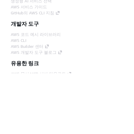
생성형 AI 서비스 선택
AWS 서비스 가이드
GitHub의 AWS CLI 지침
개발자 도구
AWS 코드 예시 라이브러리
AWS CLI
AWS Builder 센터
AWS 개발자 도구 블로그
유용한 링크
AWS 문서 MCP 서버 다운로드
AWS Console에 로그인
AWS re:Post
프라이버시
사이트 이용 약관
쿠키 기본 설
정
© 2026, Amazon Web Services, Inc. 또는 계열
사. All rights reserved.
한국어