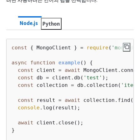
려면 사용하려는 언어의 탭을 선택합니다.
Node.js
Python
const
{
 MongoClient } = 
require
(
'mongodb'
async
function
example
(
) 
{
const
 client = 
await
 MongoClient.connec
const
 db = client.db(
'test'
);

const
 collection = db.collection(
'items
const
 result = 
await
 collection.find(
{
console
.log(result);

await
 client.close();

}
