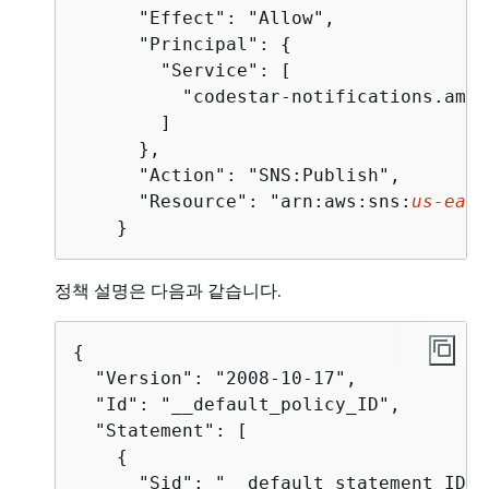
      "Effect": "Allow",

      "Principal": 
{
        "Service": [

          "codestar-notifications.amaz
        ]

      },

      "Action": "SNS:Publish",

      "Resource": "arn:aws:sns:
us-east
    }
정책 설명은 다음과 같습니다.
{
  "Version": "2008-10-17",

  "Id": "__default_policy_ID",

  "Statement": [

{
      "Sid": "__default_statement_ID",
