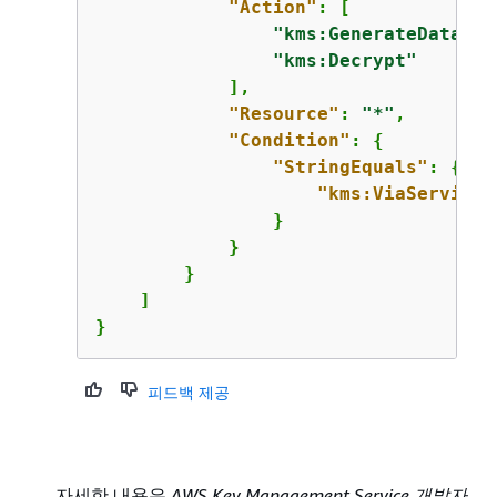
"Action"
: [

"kms:GenerateDataKey
"kms:Decrypt"
            ],

"Resource"
: 
"*"
,

"Condition"
: 
{
"StringEquals"
: 
{
"kms:ViaService"
                }

            }

        }

    ]

}
피드백 제공
자세한 내용은
AWS Key Management Service 개발자