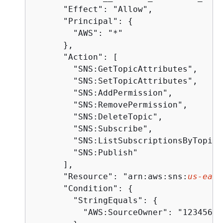
      "Effect": "Allow",

      "Principal": 
{
        "AWS": "*"

      },

      "Action": [

        "SNS:GetTopicAttributes",

        "SNS:SetTopicAttributes",

        "SNS:AddPermission",

        "SNS:RemovePermission",

        "SNS:DeleteTopic",

        "SNS:Subscribe",

        "SNS:ListSubscriptionsByTopic",
        "SNS:Publish"

      ],

      "Resource": "arn:aws:sns:
us-east
      "Condition": 
{
        "StringEquals": 
{
          "AWS:SourceOwner": "12345678