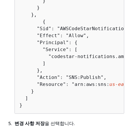
        }

      }

    },

{
      "Sid": "AWSCodeStarNotifications
      "Effect": "Allow",

      "Principal": 
{
        "Service": [

          "codestar-notifications.amaz
        ]

      },

      "Action": "SNS:Publish",

      "Resource": "arn:aws:sns:
us-east
    }

  ]

}
변경 사항 저장
을 선택합니다.