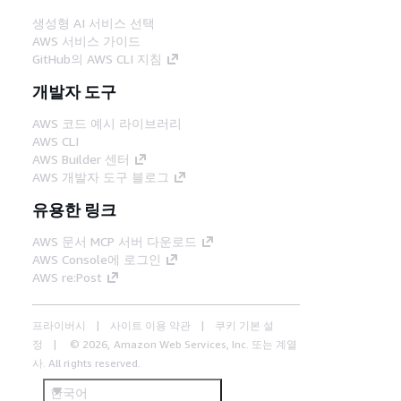
생성형 AI 서비스 선택
AWS 서비스 가이드
GitHub의 AWS CLI 지침
개발자 도구
AWS 코드 예시 라이브러리
AWS CLI
AWS Builder 센터
AWS 개발자 도구 블로그
유용한 링크
AWS 문서 MCP 서버 다운로드
AWS Console에 로그인
AWS re:Post
프라이버시
사이트 이용 약관
쿠키 기본 설
정
© 2026, Amazon Web Services, Inc. 또는 계열
사. All rights reserved.
한국어