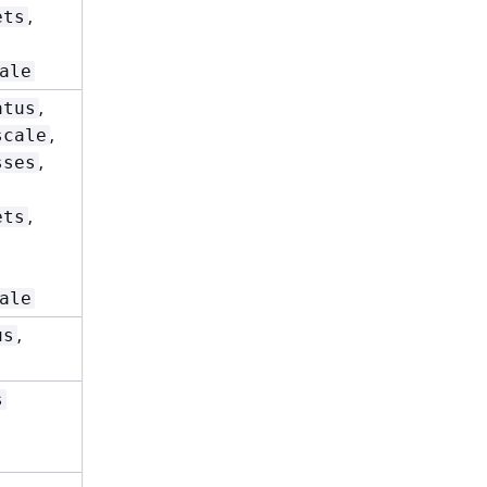
,
ets
ale
,
,
,
atus
get
list
watch
,
scale
,
sses
,
ets
ale
,
,
,
us
get
list
watch
,
,
s
create
delete
,
deletecollection
,
patch
update