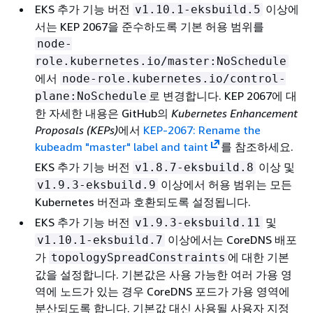
EKS 추가 기능 버전
이상에
v1.10.1-eksbuild.5
서는 KEP 2067을 준수하도록 기본 허용 범위를
node-
role.kubernetes.io/master:NoSchedule
에서
node-role.kubernetes.io/control-
로 변경합니다. KEP 2067에 대
plane:NoSchedule
한 자세한 내용은 GitHub의
Kubernetes Enhancement
Proposals (KEPs)
에서
KEP-2067: Rename the
kubeadm "master" label and taint
를 참조하세요.
EKS 추가 기능 버전
이상 및
v1.8.7-eksbuild.8
이상에서 허용 범위는 모든
v1.9.3-eksbuild.9
Kubernetes 버전과 호환되도록 설정됩니다.
EKS 추가 기능 버전
및
v1.9.3-eksbuild.11
이상에서는 CoreDNS 배포
v1.10.1-eksbuild.7
가
에 대한 기본
topologySpreadConstraints
값을 설정합니다. 기본값은 사용 가능한 여러 가용 영
역에 노드가 있는 경우 CoreDNS 포드가 가용 영역에
분산되도록 합니다. 기본값 대신 사용될 사용자 지정