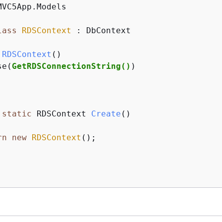
lass
RDSContext
 :
 DbContext

RDSContext
()
se(
GetRDSConnectionString()
)

static
 RDSContext 
Create
()
rn
new
RDSContext
();
