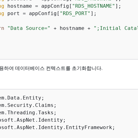
ng
 hostname = appConfig[
"RDS_HOSTNAME"
];

ng
 port = appConfig[
"RDS_PORT"
];

rn
"Data Source="
 + hostname + 
";Initial Cata
사용하여 데이터베이스 컨텍스트를 초기화합니다.
osoft.AspNet.Identity.EntityFramework;
