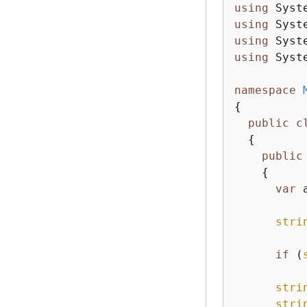
using
using
using
using
 Syste
namespace
{
public
c
{
public
{
var
 
stri
if
 (
stri
stri