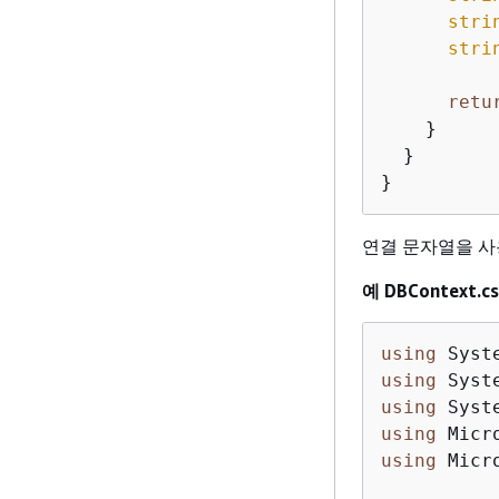
stri
stri
retu
    }

  }

}
연결 문자열을 
예 DBContext.cs
using
using
using
using
using
 Micr