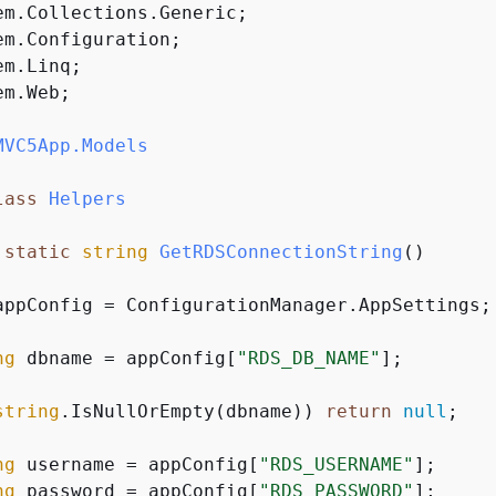
m.Web;

MVC5App.Models
lass
Helpers
static
string
GetRDSConnectionString
(
)
appConfig = ConfigurationManager.AppSettings;

ng
 dbname = appConfig[
"RDS_DB_NAME"
];

string
.IsNullOrEmpty(dbname)) 
return
null
;

ng
 username = appConfig[
"RDS_USERNAME"
];

ng
 password = appConfig[
"RDS_PASSWORD"
];
