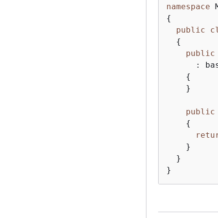
namespace
{
public
c
{
public
      : ba
{
    }

public
{
retu
    }

  }

}