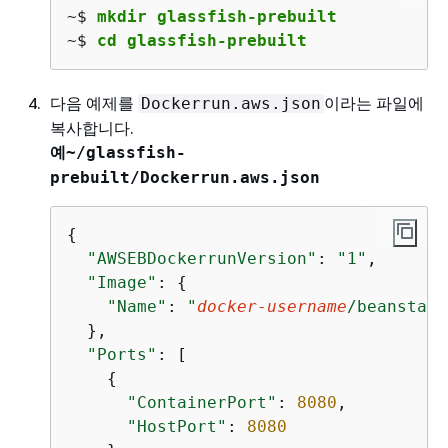
~$ 
mkdir glassfish-prebuilt
~$ 
cd glassfish-prebuilt
다음 예제를
이라는 파일에
Dockerrun.aws.json
복사합니다.
예
~/glassfish-
prebuilt/Dockerrun.aws.json
{
"AWSEBDockerrunVersion"
: 
"1"
,

"Image"
: 
{
"Name"
: 
"
docker-username
/beanstalk
  },

"Ports"
: [

{
"ContainerPort"
: 
8080
,

"HostPort"
: 
8080