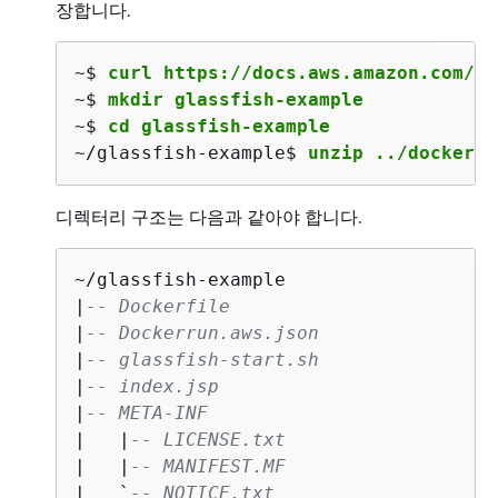
장합니다.
~$ 
curl https://docs.aws.amazon.com/el
~$ 
mkdir glassfish-example
~$ 
cd glassfish-example
~/glassfish-example$ 
unzip ../docker-g
디렉터리 구조는 다음과 같아야 합니다.
~/glassfish-example

|
-- Dockerfile
|
-- Dockerrun.aws.json
|
-- glassfish-start.sh
|
-- index.jsp
|
-- META-INF
|   |
-- LICENSE.txt
|   |
-- MANIFEST.MF
|   `
-- NOTICE.txt