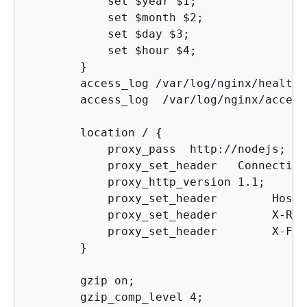
            set $year $1;

            set $month $2;

            set $day $3;

            set $hour $4;

        }

        access_log /var/log/nginx/healthd
        access_log  /var/log/nginx/access
        location / 
{
            proxy_pass  http://nodejs;

            proxy_set_header   Connection 
            proxy_http_version 1.1;

            proxy_set_header        Host 
            proxy_set_header        X-Rea
            proxy_set_header        X-For
        }

        gzip on;

        gzip_comp_level 4;
