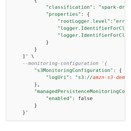
{
"classification"
: 
"spark-driv
"properties"
: 
{
"rootLogger.level"
:
"error
"logger.IdentifierForClas
"logger.IdentifierForClas
            }

        }

    ]' \

--monitoring-configuration '
{
"s3MonitoringConfiguration"
: 
{
"logUri"
: 
"s3://
amzn-s3-demo-
        },

"managedPersistenceMonitoringConf
"enabled"
: false

        }

    }'