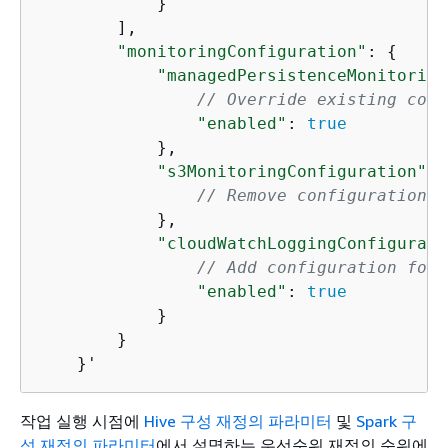
            }

        ],

"monitoringConfiguration"
: 
{
"managedPersistenceMonitoring
// Override existing conf
"enabled"
: 
true
            },

"s3MonitoringConfiguration"
: 
// Remove configuration o
            },

"cloudWatchLoggingConfigurati
// Add configuration for 
"enabled"
: 
true
            }

        }

    }'
작업 실행 시점에
Hive 구성 재정의 파라미터
및
Spark 구
성 재정의 파라미터
에서 설명하는 우선순위 재정의 순위에