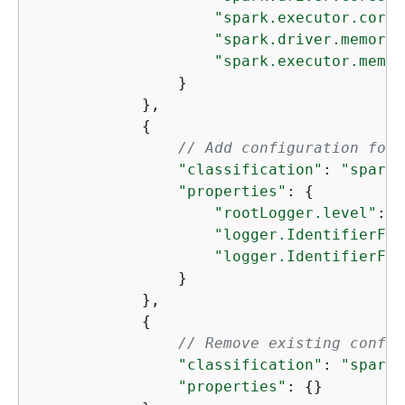
"spark.executor.cores
"spark.driver.memory"
"spark.executor.memor
                }

            },

{
// Add configuration for 
"classification"
: 
"spark-
"properties"
: 
{
"rootLogger.level"
: 
"
"logger.IdentifierFor
"logger.IdentifierFor
                }

            },

{
// Remove existing config
"classification"
: 
"spark-
"properties"
: 
{
}
