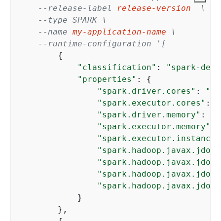
--release-label 
release-version
  \
--type SPARK \
--name 
my-application-name
 \
--runtime-configuration '[
{
"classification"
: 
"spark-defa
"properties"
: 
{
"spark.driver.cores"
: 
"4"
"spark.executor.cores"
: 
"
"spark.driver.memory"
: 
"8
"spark.executor.memory"
: 
"spark.executor.instances
"spark.hadoop.javax.jdo.o
"spark.hadoop.javax.jdo.o
"spark.hadoop.javax.jdo.o
"spark.hadoop.javax.jdo.o
            }

        },
