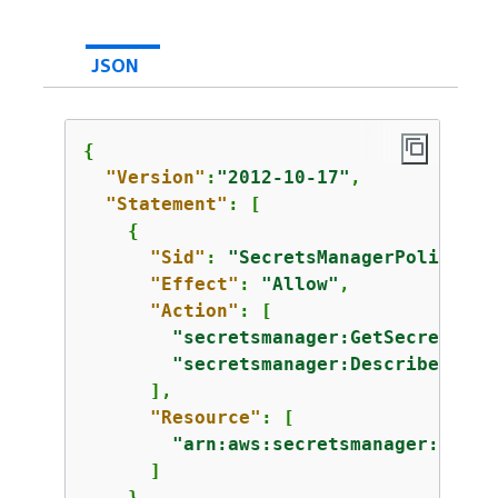
JSON
{
"Version"
:
"2012-10-17"
,

"Statement"
: [

{
"Sid"
: 
"SecretsManagerPolicy"
,

"Effect"
: 
"Allow"
,

"Action"
: [

"secretsmanager:GetSecretValu
"secretsmanager:DescribeSecre
      ],

"Resource"
: [

"arn:aws:secretsmanager:us-ea
      ]

    },
