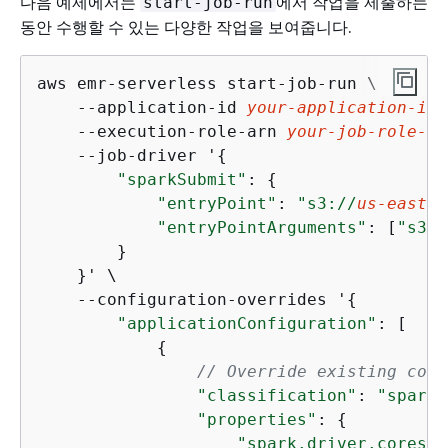
다음 예제에서는
에서 작업을 제출하는
start-job-run
동안 수행할 수 있는 다양한 작업을 보여줍니다.
aws emr-serverless start-job-run \

    --application-id 
your-application-id
 
    --execution-role-arn 
your-job-role-ar
    --job-driver '
{
"sparkSubmit"
: 
{
"entryPoint"
: 
"s3://
us-east-1
"entryPointArguments"
: [
"s3:/
        }

    }' \

    --configuration-overrides '
{
"applicationConfiguration"
: [ 

{
// Override existing conf
"classification"
: 
"spark-
"properties"
: 
{
"spark.driver.cores"
: