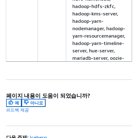
hadoop-hdfs-zkfc,
hadoop-kms-server,
hadoop-yarn-
nodemanager, hadoop-
yarn-resourcemanager,
hadoop-yarn-timeline-
server, hue-server,
mariadb-server, oozie-
client, oozie-server
emr-
4.11.0
emrfs, emr-ddb, emr-
7.10.0
goodies, emr-kinesis,
hadoop-client,
페이지 내용이 도움이 되었습니까?
hadoop-hdfs-
예
아니요
datanode, hadoop-
피드백 제공
hdfs-library, hadoop-
hdfs-namenode,
hadoop-kms-server,
hadoop-yarn-
다음 주제:
Iceberg