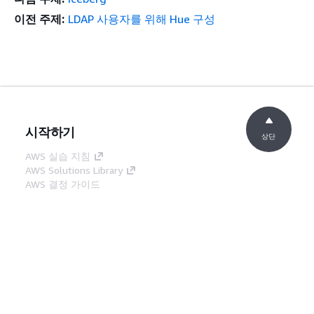
nodemanager, hadoop-
이전 주제:
LDAP 사용자를 위해 Hue 구성
yarn-resourcemanager,
hadoop-yarn-timeline-
server, hue-server,
mariadb-server, oozie-
client, oozie-server
emr-
4.11.0
emrfs, emr-ddb, emr-
시작하기
7.9.0
goodies, emr-kinesis,
상단
hadoop-client,
AWS 실습 지침
hadoop-hdfs-
AWS Solutions Library
datanode, hadoop-
AWS 결정 가이드
hdfs-library, hadoop-
서비스 가이드
hdfs-namenode,
hadoop-kms-server,
생성형 AI 서비스 선택
AWS 서비스 가이드
hadoop-yarn-
GitHub의 AWS CLI 지침
nodemanager, hadoop-
yarn-resourcemanager,
개발자 도구
hadoop-yarn-timeline-
AWS 코드 예시 라이브러리