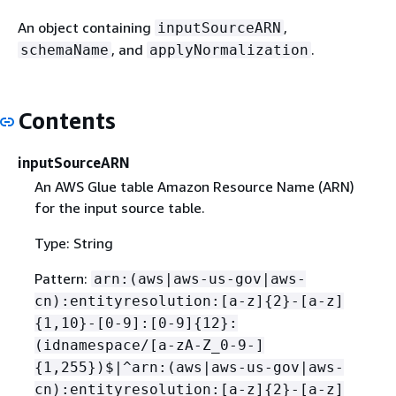
An object containing
,
inputSourceARN
, and
.
schemaName
applyNormalization
Contents
inputSourceARN
An AWS Glue table Amazon Resource Name (ARN)
for the input source table.
Type: String
Pattern:
arn:(aws|aws-us-gov|aws-
cn):entityresolution:[a-z]
{
2}-[a-z]
{
1,10}-[0-9]:[0-9]
{
12}:
(idnamespace/[a-zA-Z_0-9-]
{
1,255})$|^arn:(aws|aws-us-gov|aws-
cn):entityresolution:[a-z]
{
2}-[a-z]