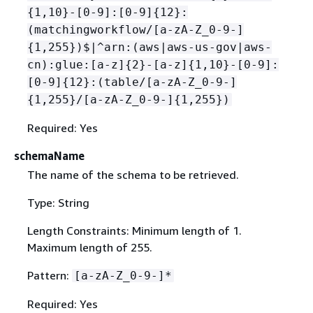
{
1,10}-[0-9]:[0-9]
{
12}:
(matchingworkflow/[a-zA-Z_0-9-]
{
1,255})$|^arn:(aws|aws-us-gov|aws-
cn):glue:[a-z]
{
2}-[a-z]
{
1,10}-[0-9]:
[0-9]
{
12}:(table/[a-zA-Z_0-9-]
{
1,255}/[a-zA-Z_0-9-]
{
1,255})
Required: Yes
schemaName
The name of the schema to be retrieved.
Type: String
Length Constraints: Minimum length of 1.
Maximum length of 255.
Pattern:
[a-zA-Z_0-9-]*
Required: Yes