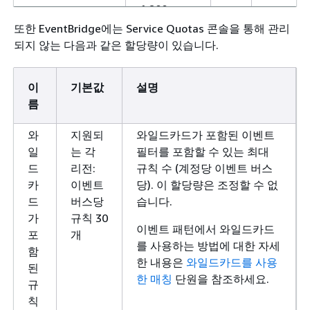
1,200
또한 EventBridge에는 Service Quotas 콘솔을 통해 관리
ap-
되지 않는 다음과 같은 할당량이 있습니다.
southeast-
2: 초당
1,200
이
기본값
설명
름
ca-
central-1:
와
지원되
와일드카드가 포함된 이벤트
초당 600
일
는 각
필터를 포함할 수 있는 최대
드
리전:
규칙 수 (계정당 이벤트 버스
eu-
카
이벤트
당). 이 할당량은 조정할 수 없
central-1:
드
버스당
습니다.
초당 2,400
가
규칙 30
이벤트 패턴에서 와일드카드
포
개
eu-north-
를 사용하는 방법에 대한 자세
함
1: 초당 600
한 내용은
와일드카드를 사용
된
한 매칭
단원을 참조하세요.
eu-south-
규
2: 초당
칙