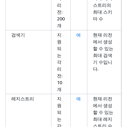
니다.
리
스트리의
초당 트랜잭션의
지원되는
아
초당
전:
최대 스키
UpdateEndpoint
각 리전: 초
니
UpdateE
200
마 수
스로틀 제한
당 5개
요
API에 
개
최대 수입
검색기
지
예
현재 리전
가 요청
원
에서 생성
니다.
되
할 수 있는
는
최대 검색
각
기 수입니
리
다.
전:
10
개
레지스트리
지
예
현재 리전
원
에서 생성
되
할 수 있는
는
최대 레지
각
스트리 수