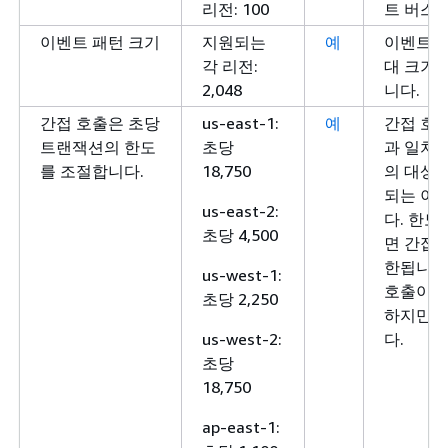
리전: 100
트 버스
이벤트 패턴 크기
지원되는
예
이벤트 
각 리전:
대 크기(
2,048
니다.
간접 호출은 초당
us-east-1:
예
간접 호
트랜잭션의 한도
초당
과 일치
를 조절합니다.
18,750
의 대상
되는 이
us-east-2:
다. 한도
초당 4,500
면 간접 
한됩니다.
us-west-1:
호출이 
초당 2,250
하지만 
us-west-2:
다.
초당
18,750
ap-east-1: