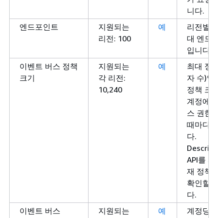
니다.
엔드포인트
지원되는
예
리전별 
리전: 100
대 엔드
입니다.
이벤트 버스 정책
지원되는
예
최대 정책
크기
각 리전:
자 수)입
10,240
정책 크
계정에 
스 권한
때마다 
다.
Describ
API를 
재 정책 
확인할 
다.
이벤트 버스
지원되는
예
계정당 