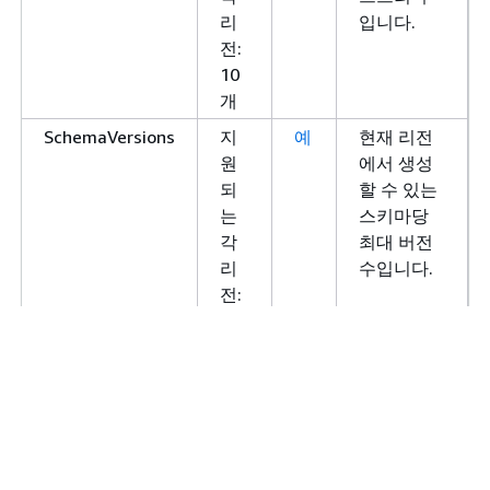
리
입니다.
전:
10
개
SchemaVersions
지
예
현재 리전
원
에서 생성
되
할 수 있는
는
스키마당
각
최대 버전
리
수입니다.
전:
100
개
스키마
지
예
현재 리전
원
에서 생성
되
할 수 있는
는
레지스트
각
리당 최대