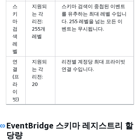
2,400
스
지원되
스키마 검색이 중첩된 이벤트
키
는 각
를 유추하는 최대 레벨 수입니
eu-west-1:
마
리전:
다. 255 레벨을 넘는 모든 이
초당
검
255개
벤트는 무시됩니다.
10,000
색
레벨
eu-west-2:
레
초당 1,200
벨
eu-west-3:
연
지원되
리전별 계정당 최대 프라이빗
초당 600
결
는 각
연결 수입니다.
(프
리전:
sa-east-1:
라
20
초당 600
이
빗)
지원되는
다른 각 리
전: 초당
EventBridge 스키마 레지스트리 할
400개
당량
API 대상별 간접
지원되는
예
리전별 