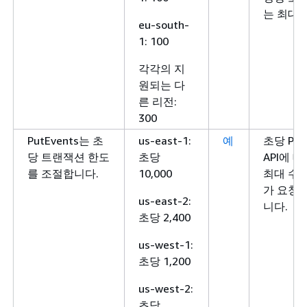
는 최대 
eu-south-
1: 100
각각의 지
원되는 다
른 리전:
300
PutEvents는 초
us-east-1:
예
초당 Put
당 트랜잭션 한도
초당
API에 
를 조절합니다.
10,000
최대 수입
가 요청
us-east-2:
니다.
초당 2,400
us-west-1:
초당 1,200
us-west-2:
초당