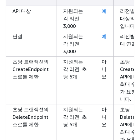
API 대상
지원되는
예
리전별 계
각 리전:
대상의 
3,000
입니다.
연결
지원되는
예
리전별 
각 리전:
대 연결 
3,000
초당 트랜잭션의
지원되는
아
초당
CreateEndpoint
각 리전: 초
니
CreateE
스로틀 제한
당 5개
요
API에 
최대 수입
가 요청
니다.
초당 트랜잭션의
지원되는
아
초당
DeleteEndpoint
각 리전: 초
니
DeleteE
스로틀 제한
당 5개
요
API에 
최대 수입
가 요청