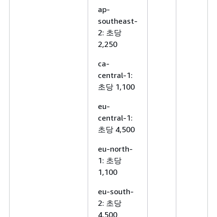
ap-
southeast-
2: 초당
2,250
ca-
central-1:
초당 1,100
eu-
central-1:
초당 4,500
eu-north-
1: 초당
1,100
eu-south-
2: 초당
4,500