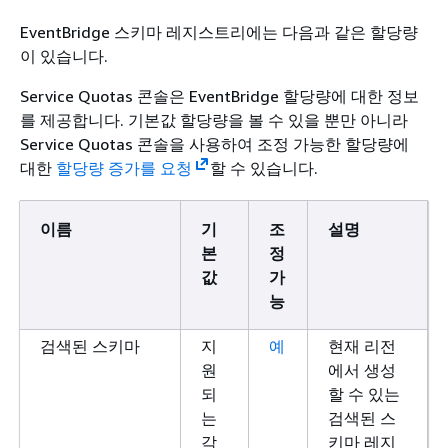
호출 비율
각 리전: 초
API 대
당 300
트로 전
EventBridge 스키마 레지스트리에는 다음과 같은 할당량
최대 간접
이 있습니다.
할당량이
Service Quotas 콘솔은 EventBridge 할당량에 대한 정보
해당 AP
를 제공합니다. 기본값 할당량을 볼 수 있을 뿐만 아니라
트에 대한
Service Quotas 콘솔을 사용하여 조정 가능한 할당량에
접 호출
대한
할당량 증가를 요청
할 수 있습니다.
니다. 간
계속 발
지연됩니
이름
기
조
설명
본
정
규칙당 대상
지원되는
아
규칙에 
값
가
각 리전: 5
니
있는 최대
능
요
컨트롤 플레인
각각 지원
아
EventBr
검색된 스키마
지
예
현재 리전
APIs의 초당 트랜
되는 지역:
니
롤 플레인
원
에서 생성
잭션 제한
초당 50개
요
에 대한 
되
할 수 있는
요청 수입
는
검색된 스
가 요청
각
키마 레지