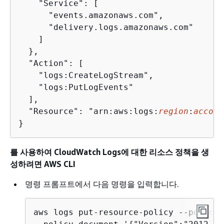
    "Service": [

      "events.amazonaws.com",

      "delivery.logs.amazonaws.com"

    ]

  },

  "Action": [

    "logs:CreateLogStream",

    "logs:PutLogEvents"

  ],

  "Resource": "arn:aws:logs:
region
:
accoun
}
를 사용하여 CloudWatch Logs에 대한 리소스 정책을 생
성하려면 AWS CLI
명령 프롬프트에서 다음 명령을 입력합니다.
aws logs put-resource-policy --policy-