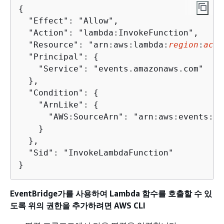
{
  "Effect": "Allow",

  "Action": "lambda:InvokeFunction",

  "Resource": "arn:aws:lambda:
region
:
acco
  "Principal": 
{
    "Service": "events.amazonaws.com"

  },

  "Condition": 
{
    "ArnLike": 
{
      "AWS:SourceArn": "arn:aws:events:
re
    }

  },

  "Sid": "InvokeLambdaFunction"

}
EventBridge가를 사용하여 Lambda 함수를 호출할 수 있
도록 위의 권한을 추가하려면 AWS CLI