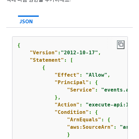
JSON
{
"Version"
:
"2012-10-17"
,

"Statement"
: [

{
"Effect"
: 
"Allow"
,

"Principal"
: 
{
"Service"
: 
"events.amaz
            },

"Action"
: 
"execute-api:Invo
"Condition"
: 
{
"ArnEquals"
: 
{
"aws:SourceArn"
: 
"arn:a
                }
