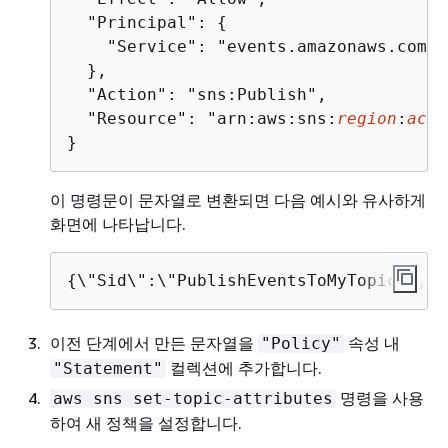
  "Principal": 
{
    "Service": "events.amazonaws.com"

  },

  "Action": "sns:Publish",

  "Resource": "arn:aws:sns:
region
:
acco
}
이 명령문이 문자열로 변환되면 다음 예시와 유사하게
화면에 나타납니다.
{
\"Sid\":\"PublishEventsToMyTopic\",\"
이전 단계에서 만든 문자열을
속성 내
"Policy"
컬렉션에 추가합니다.
"Statement"
명령을 사용
aws sns set-topic-attributes
하여 새 정책을 설정합니다.