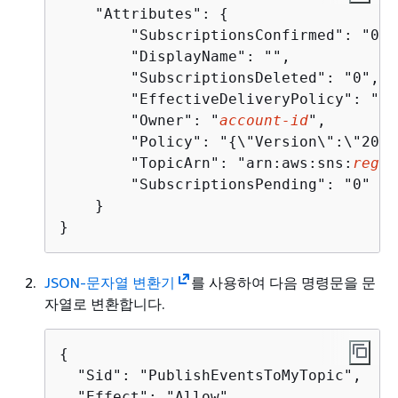
    "Attributes": 
{
        "SubscriptionsConfirmed": "0", 
        "DisplayName": "", 

        "SubscriptionsDeleted": "0", 

        "EffectiveDeliveryPolicy": "
{
\
        "Owner": "
account-id
", 

        "Policy": "
{
\"Version\":\"2012
        "TopicArn": "arn:aws:sns:
regio
        "SubscriptionsPending": "0"

    }

}
JSON-문자열 변환기
를 사용하여 다음 명령문을 문
자열로 변환합니다.
{
  "Sid": "PublishEventsToMyTopic",

  "Effect": "Allow",
