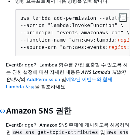
명령 프롬프트에서 다음 명령을 입력합니다.
aws lambda add-permission --statement-
--action "lambda:InvokeFunction" \

--principal "events.amazonaws.com" \

--function-name "arn:aws:lambda:
region
--source-arn "arn:aws:events:
region
:
ac
EventBridge가 Lambda 함수를 간접 호출할 수 있도록 하
는 권한 설정에 대한 자세한 내용은
AWS Lambda 개발자
안내서
의
AddPermission
및
예약된 이벤트와 함께
Lambda 사용
을 참조하세요.
Amazon SNS 권한
EventBridge가 Amazon SNS 주제에 게시하도록 허용하려
면
및
aws sns get-topic-attributes
aws sns