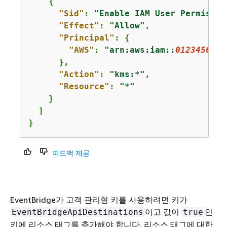
{
"Sid"
: 
"Enable IAM User Permissio
"Effect"
: 
"Allow"
,

"Principal"
: 
{
"AWS"
: 
"arn:aws:iam::
0123456789
      },

"Action"
: 
"kms:*"
,

"Resource"
: 
"*"
    }

  ]

}
피드백 제공
EventBridge가 고객 관리형 키를 사용하려면 키가
이고 값이
인
EventBridgeApiDestinations
true
키에 리소스 태그를 추가해야 합니다. 리소스 태그에 대한