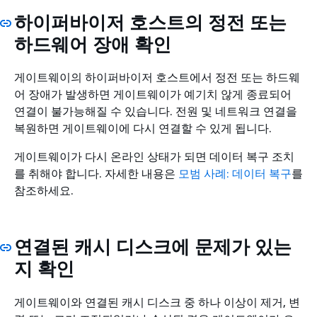
하이퍼바이저 호스트의 정전 또는
하드웨어 장애 확인
게이트웨이의 하이퍼바이저 호스트에서 정전 또는 하드웨
어 장애가 발생하면 게이트웨이가 예기치 않게 종료되어
연결이 불가능해질 수 있습니다. 전원 및 네트워크 연결을
복원하면 게이트웨이에 다시 연결할 수 있게 됩니다.
게이트웨이가 다시 온라인 상태가 되면 데이터 복구 조치
를 취해야 합니다. 자세한 내용은
모범 사례: 데이터 복구
를
참조하세요.
연결된 캐시 디스크에 문제가 있는
지 확인
게이트웨이와 연결된 캐시 디스크 중 하나 이상이 제거, 변