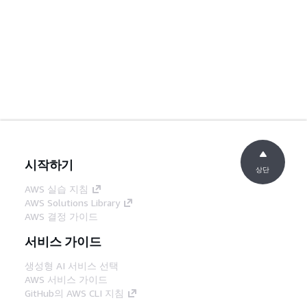
시작하기
상단
AWS 실습 지침
AWS Solutions Library
AWS 결정 가이드
서비스 가이드
생성형 AI 서비스 선택
AWS 서비스 가이드
GitHub의 AWS CLI 지침