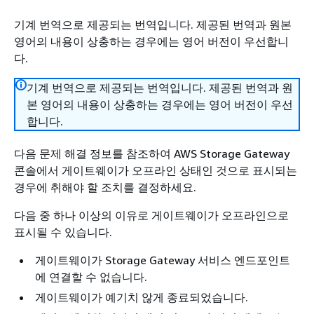
기계 번역으로 제공되는 번역입니다. 제공된 번역과 원본
영어의 내용이 상충하는 경우에는 영어 버전이 우선합니
다.
기계 번역으로 제공되는 번역입니다. 제공된 번역과 원
본 영어의 내용이 상충하는 경우에는 영어 버전이 우선
합니다.
다음 문제 해결 정보를 참조하여 AWS Storage Gateway
콘솔에서 게이트웨이가 오프라인 상태인 것으로 표시되는
경우에 취해야 할 조치를 결정하세요.
다음 중 하나 이상의 이유로 게이트웨이가 오프라인으로
표시될 수 있습니다.
게이트웨이가 Storage Gateway 서비스 엔드포인트
에 연결할 수 없습니다.
게이트웨이가 예기치 않게 종료되었습니다.