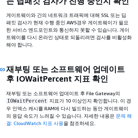
는 딥패킷 검사가 진행 중인지 확인
게이트웨이와 간의 네트워크 트래픽에 대해 SSL 또는 딥
패킷 검사가 현재 수행 중인 AWS경우 게이트웨이가 필요
한 서비스 엔드포인트와 통신하지 못할 수 있습니다. 게이
트웨이를 다시 온라인 상태로 되돌리려면 검사를 비활성화
해야 합니다.
재부팅 또는 소프트웨어 업데이트
후 IOWaitPercent 지표 확인
재부팅 또는 소프트웨어 업데이트 후 File Gateway의
지표가 10 이상인지 확인합니다. 이 경
IOWaitPercent
우 인덱스 캐시를 RAM에 다시 빌드하는 동안 게이트웨이
의 응답 속도가 느려질 수 있습니다. 자세한 내용은
문제 해
결: CloudWatch 지표 사용
을 참조하세요.