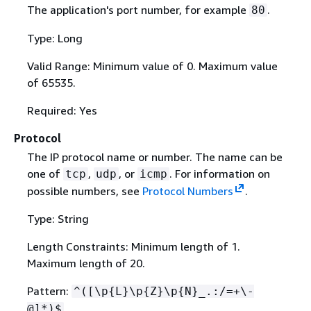
The application's port number, for example
.
80
Type: Long
Valid Range: Minimum value of 0. Maximum value
of 65535.
Required: Yes
Protocol
The IP protocol name or number. The name can be
one of
,
, or
. For information on
tcp
udp
icmp
possible numbers, see
Protocol Numbers
.
Type: String
Length Constraints: Minimum length of 1.
Maximum length of 20.
Pattern:
^([\p
{
L}\p
{
Z}\p
{
N}_.:/=+\-
@]*)$