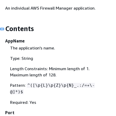
An individual AWS Firewall Manager application.
Contents
AppName
The application's name.
Type: String
Length Constraints: Minimum length of 1.
Maximum length of 128.
Pattern:
^([\p
{
L}\p
{
Z}\p
{
N}_.:/=+\-
@]*)$
Required: Yes
Port